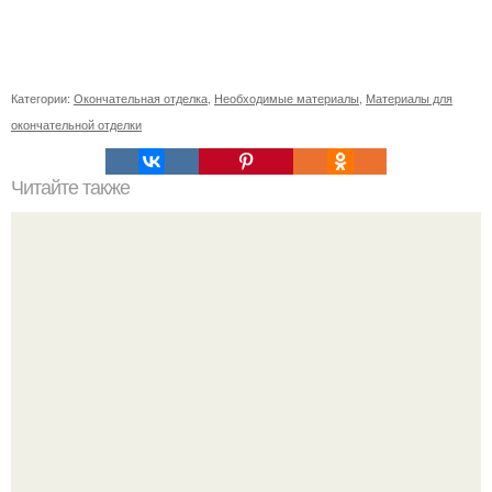
Категории:
Окончательная отделка
,
Необходимые материалы
,
Материалы для
окончательной отделки
Читайте также
Что такое пеноплекс и как он используется для
утепления пола лоджии