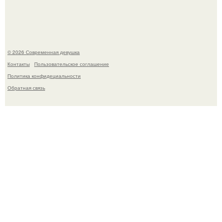
стала сенатором в Колумбии.
© 2026 Современная девушка
Контакты
Пользовательское соглашение
Политика конфидециальности
Обратная связь