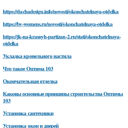
https://dachadesign.info/novosti/okonchatelnaya-otdelka
https://by-womens.ru/novosti/okonchatelnaya-otdelka
https://jk-na-krasnyh-partizan-2.ru/stati/okonchatelnaya-
otdelka
Укладка кровельного настила
Что такое Оптима 103
Окончательная отделка
Каковы основные принципы строительства Оптимы
103
Установка сантехники
Установка окон и дверей