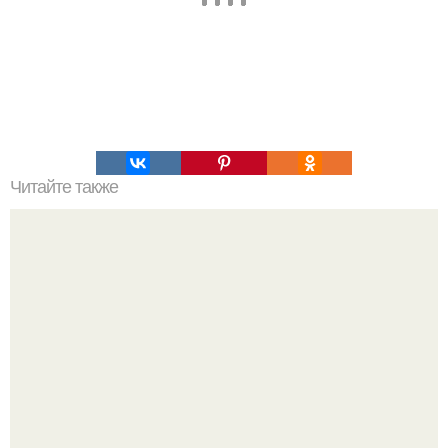
Читайте также
О чем говорят твои инициалы: фамилия, имя, отчество.