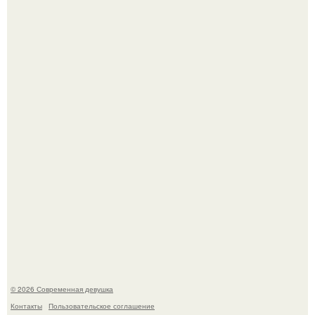
Луис Мигель и Мэрайя Кэри - одна из самых элегантных
и обсуждаемых пар конца 90-х.
Девон аоки в роли суки в фильме "Двойной Форсаж"
(2003) стала одной из самых ярких и запоминающихся
героинь всей франшизы.
© 2026 Современная девушка
Контакты
Пользовательское соглашение