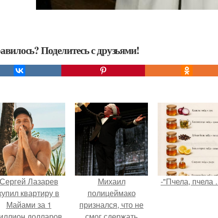
авилось? Поделитесь с друзьями!
Сергей Лазарев
Михаил
-"Пчела, пчела 
купил квартиру в
полицеймако
Майами за 1
признался, что не
иллион долларов.
смог сдержать