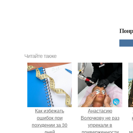
Понр
Читайте также
Как избежать
Анастасию
ошибок при
Волочкову не раз
похудении за 30
упрекали в
дней
приверженности
м