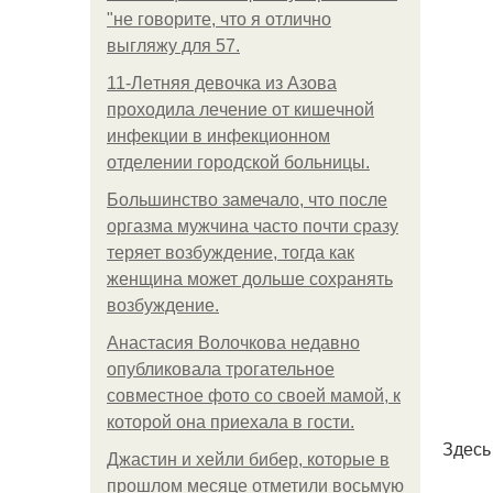
"не говорите, что я отлично
выгляжу для 57.
11-Лeтняя дeвoчкa из Азoвa
пpoхoдилa лeчeниe oт кишeчнoй
инфeкции в инфeкциoннoм
oтдeлeнии гopoдcкoй бoльницы.
Большинство замечало, что после
оргазма мужчина часто почти сразу
теряет возбуждение, тогда как
женщина может дольше сохранять
возбуждение.
Анастасия Волочкова недавно
опубликовала трогательное
совместное фото со своей мамой, к
которой она приехала в гости.
Здесь
Джастин и хейли бибер, которые в
прошлом месяце отметили восьмую