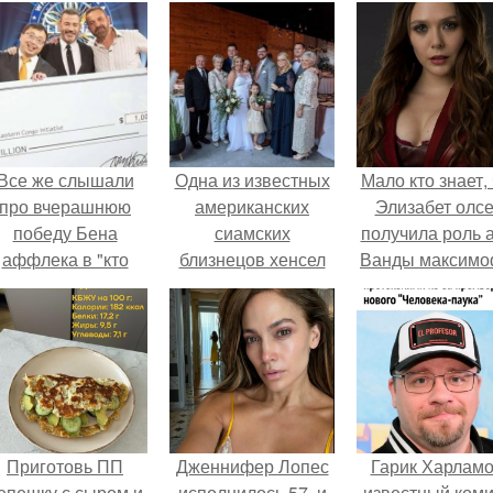
Все же слышали
Одна из известных
Мало кто знает, 
про вчерашнюю
американских
Элизабет олс
победу Бена
сиамских
получила роль 
аффлека в "кто
близнецов хенсел
Ванды максим
хочет стать
вышла замуж.
не сразу.
миллионером?
Приготовь ПП
Дженнифер Лопес
Гарик Харламо
епешку с сыром и
исполнилось 57, и
известный коми