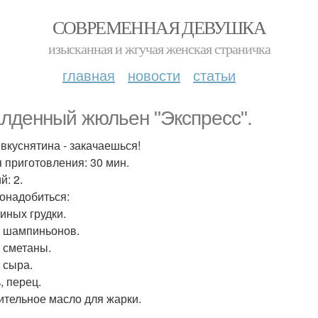
СОВРЕМЕННАЯ ДЕВУШКА
изысканная и жгучая женская страничка
главная
новости
статьи
лденный жюльен "Экспресс".
 вкуснятина - закачаешься!
 приготовления: 30 мин.
й: 2.
онадобиться:
риных грудки.
 г шампиньонов.
г сметаны.
г сыра.
, перец.
тительное масло для жарки.