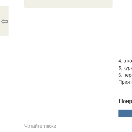
⇦
4. в 
5. ку
6. пе
Прият
Понр
Читайте также