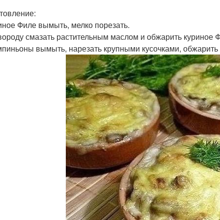
товление:
риное Филе вымыть, мелко порезать.
овороду смазать растительным маслом и обжарить куриное Ф
мпиньоны вымыть, нарезать крупными кусочками, обжарить 