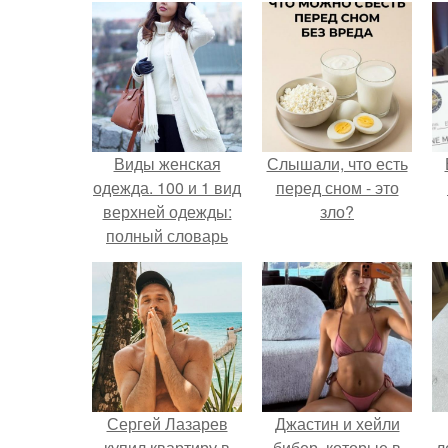
Виды женская
Слышали, что есть
одежда. 100 и 1 вид
перед сном - это
верхней одежды:
зло?
полный словарь
видов пальто,
курток и прочего
Сергей Лазарев
Джастин и хейли
купил квартиру в
бибер, которые в
л