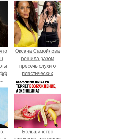
что
Оксана Самойлова
ен
решила разом
алы
пресечь слухи о
офф
пластических
операциях и
публично
прояснила
ситуацию.
в,
Большинство
к и
замечало, что после