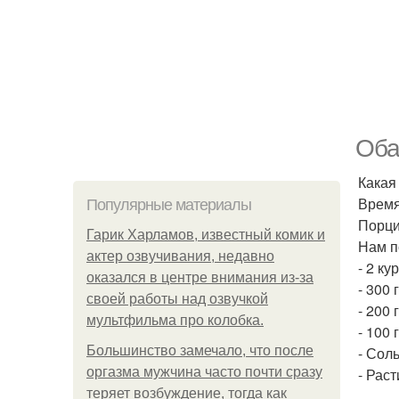
Оба
Какая
Время
Популярные материалы
Порци
Гарик Харламов, известный комик и
Нам п
актер озвучивания, недавно
- 2 ку
оказался в центре внимания из-за
- 300
своей работы над озвучкой
- 200 
мультфильма про колобка.
- 100 
Большинство замечало, что после
- Соль
оргазма мужчина часто почти сразу
- Рас
теряет возбуждение, тогда как