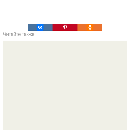
Читайте также
Каждый день, за час до сна, наноси на лицо смесь
глицерина и витамина Е. *.