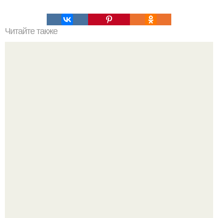
Читайте также
55-Летняя актриса Дениз Ричардс, секс - символ 90-х,
смогла вернуть свою молодость и естественную красоту.