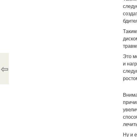
следу
созда
бдите
Таким
диско
травм
Это м
и наг
⇦
следу
росто
Внима
причи
увели
спосо
лечить
Ну и 