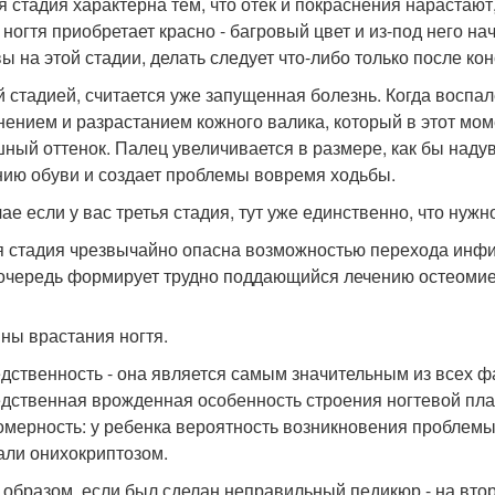
я стадия характерна тем, что отек и покраснения нарастают
 ногтя приобретает красно - багровый цвет и из-под него на
вы на этой стадии, делать следует что-либо только после ко
й стадией, считается уже запущенная болезнь. Когда воспа
нением и разрастанием кожного валика, который в этот мом
ный оттенок. Палец увеличивается в размере, как бы надува
ию обуви и создает проблемы вовремя ходьбы.
ае если у вас третья стадия, тут уже единственно, что нужно
я стадия чрезвычайно опасна возможностью перехода инфиц
очередь формирует трудно поддающийся лечению остеомие
ны врастания ногтя.
дственность - она является самым значительным из всех ф
дственная врожденная особенность строения ногтевой пла
омерность: у ребенка вероятность возникновения проблемы 
али онихокриптозом.
 образом, если был сделан неправильный педикюр - на вт