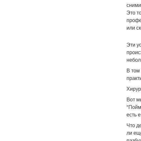
сними
Это т
профе
или ск
Эти у
проис
небол
В том
практ
Хирур
Вот м
"Пойм
есть 
Что д
ли ещ
разбух