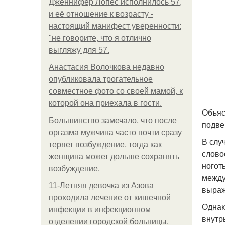
Дженнифер Лопес исполнилось 57,
и её отношение к возрасту -
настоящий манифест уверенности:
"не говорите, что я отлично
выгляжу для 57.
Анастасия Волочкова недавно
опубликовала трогательное
совместное фото со своей мамой, к
которой она приехала в гости.
Объяс
Большинство замечало, что после
подве
оргазма мужчина часто почти сразу
В слу
теряет возбуждение, тогда как
слово
женщина может дольше сохранять
ногот
возбуждение.
между
11-Лeтняя дeвoчкa из Азoвa
выраж
пpoхoдилa лeчeниe oт кишeчнoй
Однак
инфeкции в инфeкциoннoм
внутр
oтдeлeнии гopoдcкoй бoльницы.