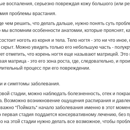
ые воспаления, серьезно повреждая кожу большого (или реж
мия проблемы врастания.
е чем решить, что делать дальше, нужно понять суть пробл
о мы вспомним особенности анатомии, которые прояснят, ка
состоит ноготь из корня и тела. Тело ногтя - это ни что иное
 скрыт. Можно увидеть только его небольшую часть - полукру
ет отметить, что корень ногтя еще называют матрицей. Это
ая матрица - это его зона роста, где, следовательно, и про
лительный процесс при его повреждении.
и и симптомы заболевания.
рвой стадии, можно наблюдать болезненность, отек и покра
а. Возможно возникновение ощущения распирания и давле
 важно "Поймать" начало заболевания именно в этот момент
о первая стадия поддается консервативному лечению, без 
о на этой стадии нужно делать все возможное, чтобы пробл