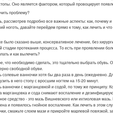
стопы. Оно является фактором, который провоцирует появл
ечить проблему?
ь, рассмотрев подробно все важные аспекты: как, почему и
ий ноготь, давайте перейдем прямо к тому, как лечить и чт
же было сказано выше, консервативное лечение, без хирург
й стадии протекания процесса. То есть при проявлении бо
елать и как вылечить?
е, что необходимо сделать, это тщательно выбрать обувь. 
ерно свободной обуви.
ь солевые ванночки хотя бы два раза в день (ежедневно. Д
рузить в него стопу с вросшим ногтем на 15-20 минут.
ь ванночки с марганцовкой и содой, по тому же принципу. К
 а марганцовка и сода снимают воспаление и дезинфицирую
ное средство - это мазь Вишневского или ихтиоловая мазь.
ена и появилось гнойное воспаление. Как лечить в этом сл
чки, смажьте слоем мази и прикройте марлевой повязкой, за