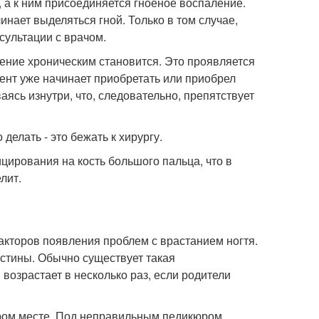
, а к ним присоединяется гноеное воспаление.
чинает выделяться гной. Только в том случае,
нсультации с врачом.
ление хроническим становится. Это проявляется
ент уже начинает приобретать или приобрел
ясь изнутри, что, следовательно, препятствует
 делать - это бежать к хирургу.
ирования на кость большого пальца, что в
лит.
акторов появления проблем с врастанием ногтя.
стины. Обычно существует такая
возрастает в несколько раз, если родители
ором месте. Под неправильным педикюром