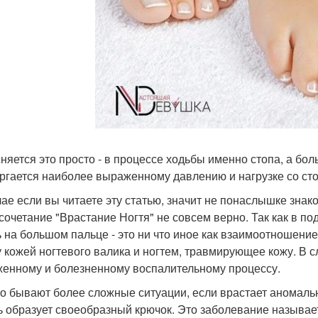
няется это просто - в процессе ходьбы именно стопа, а бол
ргается наиболее выраженному давлению и нагрузке со ст
чае если вы читаете эту статью, значит не понаслышке зна
сочетание "Врастание Ногтя" не совсем верно. Так как в 
ь на большом пальце - это ни что иное как взаимоотношение
 кожей ногтевого валика и ногтем, травмирующее кожу. В сл
енному и болезненному воспалительному процессу.
о бывают более сложные ситуации, если врастает аномаль
ь образует своеобразный крючок. Это заболевание называе