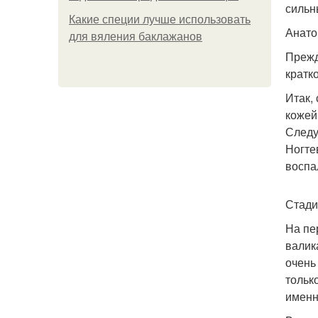
сильн
Какие специи лучше использовать
Анато
для вяления баклажанов
Прежд
кратк
Итак, 
кожей
Следу
Ногтев
воспа
Стади
На пе
валик
очень
тольк
именн