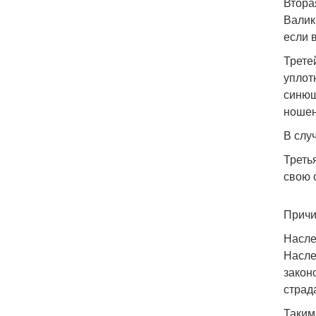
Втора
Валик
если 
Трете
уплот
синюш
ношен
В случ
Треть
свою 
Причи
Насле
Насле
закон
страд
Таким