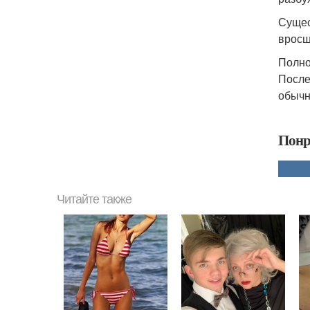
Сущес
вросш
Полно
После
обычн
Понр
Читайте также