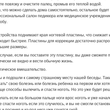
те повязку и очистите палец, промыв его теплой водой.
о, что можно сделать дома самостоятельно, остальное будет
ссиональный салон педикюра или медицинское учреждение,
обу.
стройства поднимают края ногтевой пластины, что снижает
ходит быстрее. Пластины для коррекции достаточно распр
ьшие размеры.
 случае, если вы поставите эту пластину, вы даже сможете 
ически не видно и вести обычную жизнь.
гическое вмешательство.
ы и подошли к самому страшному месту нашей беседы. Таки
ать" свою болезнь или болезнь ребенка на первом или хотя
еще способы вылечить и спасти ноготь. Но это уже будет реша
елать если на большом пальце ноги врос ноготь и уже нача
е спасти ноготь если это случилось, и вы не смогли остано
 и посинел и из-под него уже сочится гной.