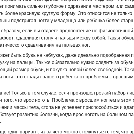
ет понимать сильно глубокое подрезание мастером или сам
ть более красивую круглую форму. Это относится не только
льны подстригая ногти у младенца или ребенка более старш
 образом, если вы отдаете предпочтение не физиологичной о
мфорт, сдавливая стопу и пальцы между собой. Такая обув
атического сдавливания на пальцах ног.
ожет быть обувь на каблуках, даже идеально подобранная 
рузку на пальцы. Так же обязательно нужно следить за обу
ющий размер обуви, и покупка новой более свободной. Таки
м ноги, это оградит вашего ребенка от проблемы с вросшим 
ние! Только в том случае, если произошел резкий набор ли
н того, что врос ноготь. Проблема с вросшим ногтем в этом с
чении массы тела, стопа не успевает приспособиться и адап
бствует развитию болезни, когда врос ноготь на большом п
.
еще один вариант, из-за чего можно столкнуться с тем, что в