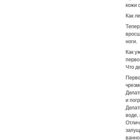
кожи 
Как л
Тепер
вросш
ноги.
Как у
перво
Что д
Перво
чрезм
Делат
и пог
Делат
воде,
Отлич
запущ
ванно