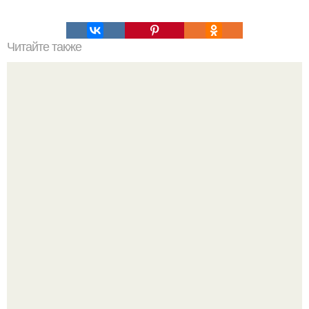
Читайте также
Нелли фуртадо завершает карьеру: фанаты думают, все
дело в буллинге из-за фигуры.