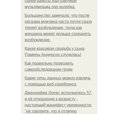
своей работы над озвучкой
мультфильма про колобка.
Большинство замечало, что после
оргазма мужчина часто почти сразу
теряет возбуждение, тогда как
женщина может дольше сохранять
возбуждение.
Какая красивая свадьба у сына
Памелы Андерсон случилась!
Как правильно проводить
самообследование груди
Какие типы данных можно извлечь
с помощью веб-скрейпинга
Дженнифер Лопес исполнилось 57,
и её отношение к возрасту -
настоящий манифест уверенности:
"не говорите, что я отлично