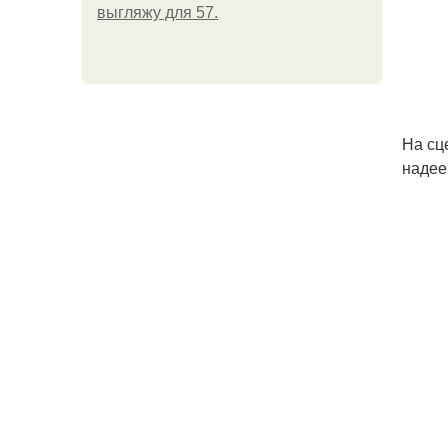
выгляжу для 57.
На сц
надее