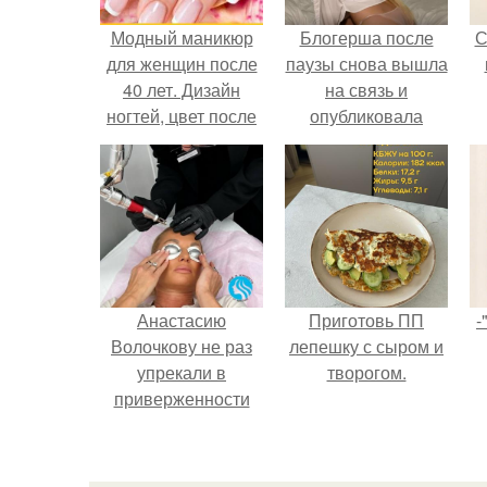
Модный маникюр
Блогерша после
С
для женщин после
паузы снова вышла
40 лет. Дизайн
на связь и
ногтей, цвет после
опубликовала
40
свежую серию
кадров из спальни.
Анастасию
Приготовь ПП
-
Волочкову не раз
лепешку с сыром и
упрекали в
творогом.
приверженности
устаревшим бьюти -
процедурам.