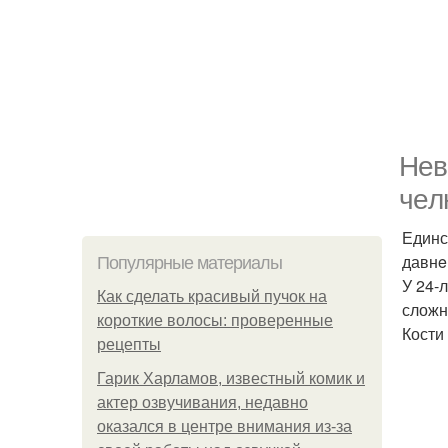
Нeв
чeл
Единс
давнe
Популярные материалы
У 24-
Как сделать красивый пучок на
сложн
короткие волосы: проверенные
Кости
рецепты
Гарик Харламов, известный комик и
актер озвучивания, недавно
оказался в центре внимания из-за