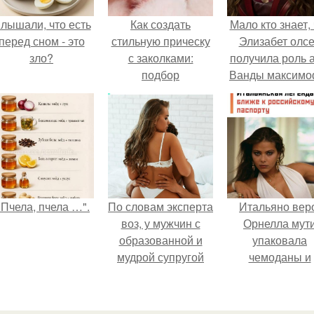
лышали, что есть
Как создать
Мало кто знает, 
перед сном - это
стильную прическу
Элизабет олс
зло?
с заколками:
получила роль 
подбор
Ванды максим
аксессуаров и
не сразу.
рекомендации
"Пчела, пчела …".
По словам эксперта
Итальяно вер
воз, у мужчин с
Орнелла мут
образованной и
упаковала
мудрой супругой
чемоданы и
вероятность
готовится
скоропостижной
обзавестись
смерти якобы на
красным