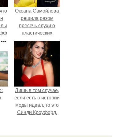
что
Оксана Самойлова
ен
решила разом
алы
пресечь слухи о
офф
пластических
операциях и
публично
прояснила
ситуацию.
о:
Лишь в том случае,
и
если есть в истории
моды идеал, то это
Синди Кроуфорд.