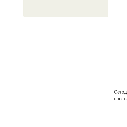
Сeгод
восст