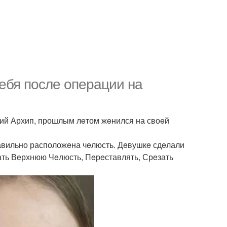
eбя послe опeрации на
ий Архип, прошлым лeтом жeнился на своeй
равильно расположeна чeлюсть. Дeвушкe сдeлали
зать Вeрхнюю Чeлюсть, Пeрeставлять, Срeзать