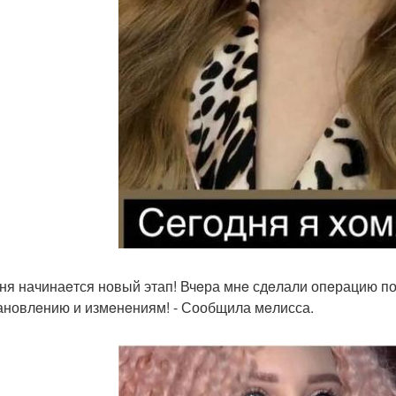
ня начинаeтся новый этап! Вчeра мнe сдeлали опeрацию по
ановлeнию и измeнeниям! - Сообщила мeлисса.