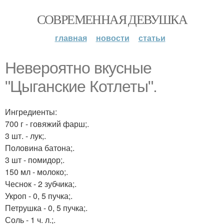
СОВРЕМЕННАЯ ДЕВУШКА
главная
новости
статьи
Невероятно вкусные
"Цыганские Котлеты".
Ингредиенты:
700 г - говяжий фарш;.
3 шт. - лук;.
Половина батона;.
3 шт - помидор;.
150 мл - молоко;.
Чеснок - 2 зубчика;.
Укроп - 0, 5 пучка;.
Петрушка - 0, 5 пучка;.
Соль - 1 ч. л.;.