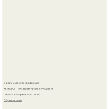
Бывшая актриса для самых взрослых амаранта Хэнк
стала сенатором в Колумбии.
Рацион 1400 калорий.
© 2026 Современная девушка
Контакты
Пользовательское соглашение
Политика конфидециальности
Обратная связь