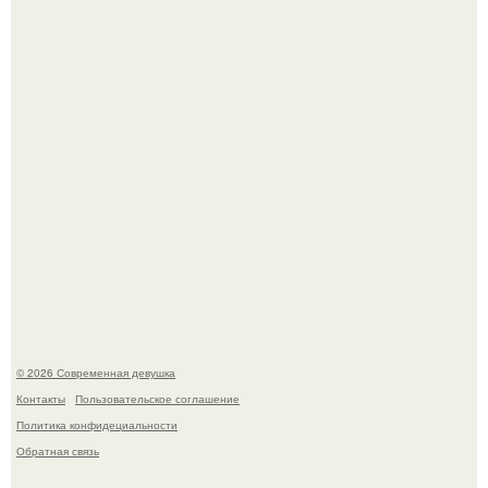
У юли Гаврилиной снова случился конфликт с комиком
Ильей Соболевым.
Рацион 1400 калорий.
© 2026 Современная девушка
Контакты
Пользовательское соглашение
Политика конфидециальности
Обратная связь