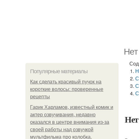
Нет
Сод
Н
Популярные материалы
С
Как сделать красивый пучок на
С
короткие волосы: проверенные
С
рецепты
Гарик Харламов, известный комик и
актер озвучивания, недавно
Нет
оказался в центре внимания из-за
своей работы над озвучкой
мультфильма про колобка.