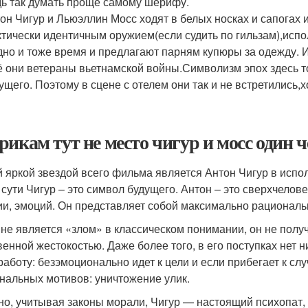
ь так думать проще самому шерифу.
он Чигур и Льюэллин Мосс ходят в белых носках и сапогах 
тически идентичным оружием(если судить по гильзам),исп
дно и тоже время и предлагают парням купюры за одежду. И
 они ветераны вьетнамской войны.Символизм эпох здесь т
ущего. Поэтому в сцене с отелем они так и не встретились,
рикам тут не место чигур и мосс один 
 яркой звездой всего фильма является Антон Чигур в исп
 сути Чигур – это символ будущего. Антон – это сверхчелов
ии, эмоций. Он представляет собой максимально рациональ
 не является «злом» в классическом понимании, он не получ
венной жестокостью. Даже более того, в его поступках нет 
работу: безэмоционально идет к цели и если прибегает к сл
нальных мотивов: уничтожение улик.
но, учитывая законы морали, Чигур — настоящий психопат, 