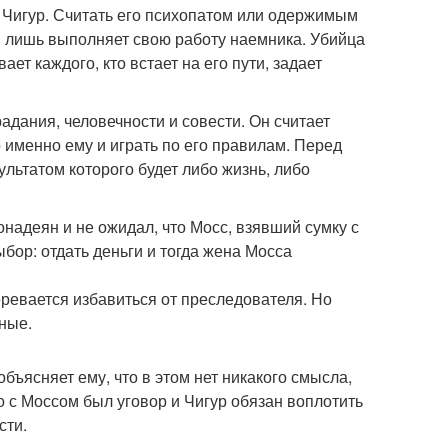
 Чигур. Считать его психопатом или одержимым
он лишь выполняет свою работу наемника. Убийца
ает каждого, кто встает на его пути, задает
радания, человечности и совести. Он считает
о именно ему и играть по его правилам. Перед
льтатом которого будет либо жизнь, либо
надеян и не ожидал, что Мосс, взявший сумку с
бор: отдать деньги и тогда жена Мосса
ревается избавиться от преследователя. Но
ные.
объясняет ему, что в этом нет никакого смысла,
го с Моссом был уговор и Чигур обязан воплотить
сти.