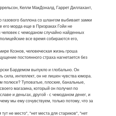
ррельсон, Келли МакДоналд, Гаррет Диллахант,
 газового баллона со шлангом выбивает замки
не его морда еще в Призраках Гойи не
ин человек с чемоданом случайно найденных
 полицейские все время собираются его,
в мире Коэнов, человеческая жизнь гроша
щущение постоянного страха нагнетается без
рски Бардемом выпукло и глобально. Он
ть сила, интеллект, он не лишен чувства юмора.
ом полюсе? Туповатые, плоские, банальные,
своего магазина, который он получил по
 славе и деньгах, другой - с чемоданом денег, и
чему мы ему сочувствуем, только потому, что за
ут не место", "нет места для стариков", "нет