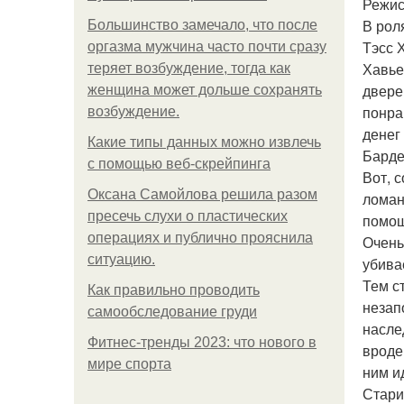
Режис
В рол
Большинство замечало, что после
Тэсс 
оргазма мужчина часто почти сразу
Хавье
теряет возбуждение, тогда как
двере
женщина может дольше сохранять
понра
возбуждение.
денег
Какие типы данных можно извлечь
Барде
с помощью веб-скрейпинга
Вот, 
Оксана Самойлова решила разом
ломан
пресечь слухи о пластических
помощ
операциях и публично прояснила
Очень
ситуацию.
убива
Тем с
Как правильно проводить
незап
самообследование груди
наслед
Фитнес-тренды 2023: что нового в
вроде
мире спорта
ним и
Стари