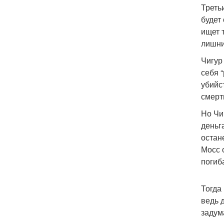
Треть
будет
ищет т
лишни
Чигур
себя 
убийс
смерт
Но Чи
деньг
остан
Мосс 
погиб
Тогда
ведь 
задум