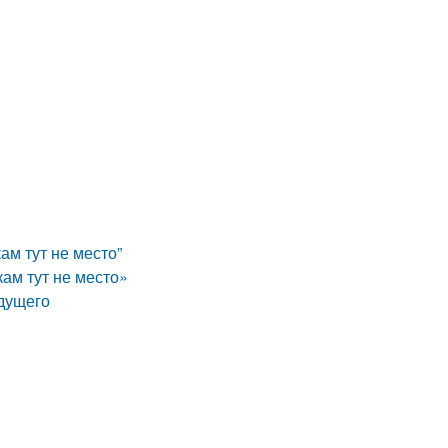
ам тут не место”
кам тут не место»
удущего