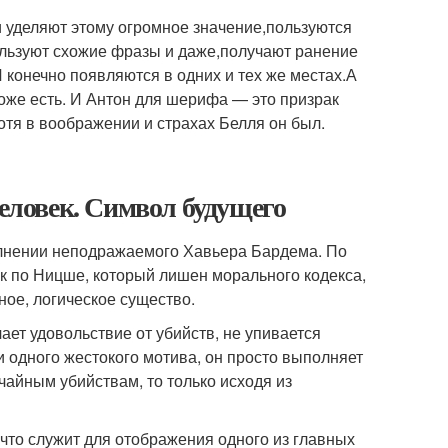
и уделяют этому огромное значение,пользуются
ользуют схожие фразы и даже,получают ранение
 конечно появляются в одних и тех же местах.А
оже есть. И Антон для шерифа — это призрак
хотя в воображении и страхах Белля он был.
человек. Символ будущего
олнении неподражаемого Хавьера Бардема. По
ек по Ницше, который лишен морального кодекса,
ное, логическое существо.
ает удовольствие от убийств, не упивается
ни одного жестокого мотива, он просто выполняет
учайным убийствам, то только исходя из
что служит для отображения одного из главных