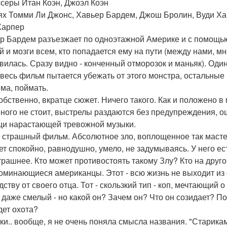
серы Итан Коэн, Джоэл Коэн
ях Томми Ли Джонс, Хавьер Бардем, Джош Бролин, Вуди Ха
Харпер
р Бардем разъезжает по одноэтажной Америке и с помощью
й и мозги всем, кто попадается ему на пути (между нами, м
вилась. Сразу видно - конченный отморозок и маньяк). Од
 весь фильм пытается убежать от этого монстра, остальные
ма, поймать.
собственно, вкратце сюжет. Ничего такого. Как и положено 
ного не стоит, выстрелы раздаются без предупреждения, о
и нарастающей тревожной музыки.
 страшный фильм. Абсолютное зло, воплощенное так масте
ет спокойно, равнодушно, умело, не задумываясь. У него ес
трашнее. Кто может противостоять такому Злу? Кто на друг
оминающиеся американцы. Этот - всю жизнь не выходит из 
ству от своего отца. Тот - скользкий тип - коп, мечтающий о
 даже смелый - но какой он? Зачем он? Что он созидает? По
дет охота?
ки.. вообще, я не очень поняла смысла названия. "Старикам т