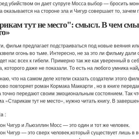
ред убийством он дает супруге Мосса выбор — бросить моне
а оказывается на стороне зла и Чигур совершает то, зачем 
рикам тут не место'': смысл. В чем см
то»
ти, фильм предлагает подстраиваться под новые веяния или
азвели огонь во тьме. Интересно, не за это ли фильму дали
дет нас всех к гибели. Примерно так же как уверенный в себ
а, которого даже не показали. То есть на любого умника на
знаю, что на самом деле хотели сказать создатели этого фил
ово повторяет роман Кормака Маккарти , но в книге переда
а точно передают своим эмоциональным состоянием. Так чт
а «Старикам тут не место», нужно читать книгу. В завершен
a :
он Чигур и Льюэллин Мосс — это один и тот же человек.
он Чигур — это сверх человек,который существует лишь в