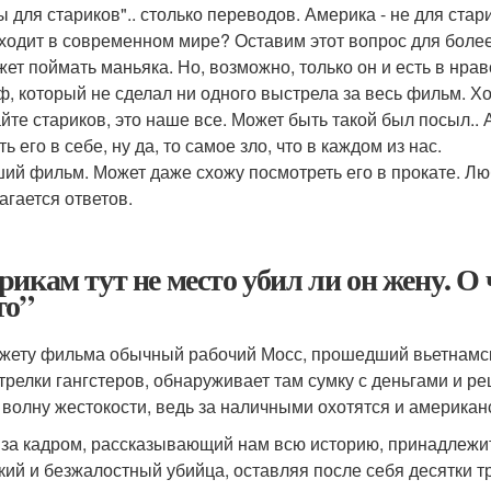
ы для стариков".. столько переводов. Америка - не для ста
ходит в современном мире? Оставим этот вопрос для бол
жет поймать маньяка. Но, возможно, только он и есть в нра
, который не сделал ни одного выстрела за весь фильм. Хо
йте стариков, это наше все. Может быть такой был посыл.. 
ь его в себе, ну да, то самое зло, что в каждом из нас.
ий фильм. Может даже схожу посмотреть его в прокате. Лю
агается ответов.
рикам тут не место убил ли он жену. О
то”
жету фильма обычный рабочий Мосс, прошедший вьетнамску
трелки гангстеров, обнаруживает там сумку с деньгами и реш
 волну жестокости, ведь за наличными охотятся и американс
 за кадром, рассказывающий нам всю историю, принадлежит
кий и безжалостный убийца, оставляя после себя десятки т