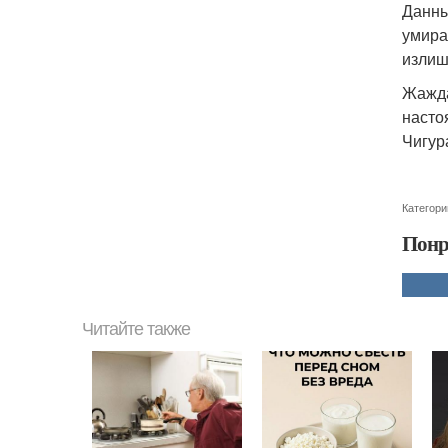
Данны
умира
излиш
Жажда
насто
Чигура
Категори
Понр
Читайте также