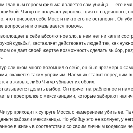
им главным героем фильма является сам убийца — его имя
 ошибкой. Чигур не получает удовольствия от содеянного, 
о, что присвоил себе Мосс и никто его не остановит. Он убив
е вопросы или отказывается помочь.
 воплощает в себе абсолютное зло, в нем нет ни капли сост
“рукой судьбы”, заставляет действовать людей так, как нужн
твом он дает своей жертве возможность сделать выбор, резу
ь.
гур слишком много возомнил о себе, он был чрезмерно само
ами, окажется таким упрямым. Наемник ставит перед ним вы
ется в живых, либо Чигур убивает их обоих.
отказывается делать выбор. Он прячет награбленное и наме
ает в перестрелке с мексиканцами, которые забирают налич
 Чигур приходит к супруге Мосса с намерением убить ее. Та 
деньги забрали мексиканцы. Но убийцу это не волнует, у не
анное в жизнь в соответствии со своим личным кодексом че