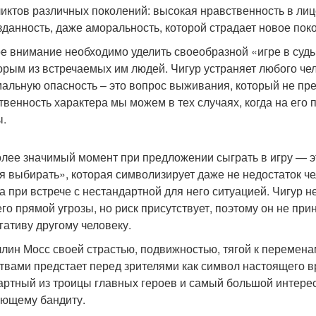
иктов различных поколений: высокая нравственность в ли
зданность, даже аморальность, которой страдает новое пок
е внимание необходимо уделить своеобразной «игре в судьб
орым из встречаемых им людей. Чигур устраняет любого чел
альную опасность – это вопрос выживания, который не пре
твенность характера мы можем в тех случаях, когда на его
ы.
лее значимый момент при предложении сыграть в игру — эт
бя выбирать», которая символизирует даже не недостаток ч
а при встрече с нестандартной для него ситуацией. Чигур не 
его прямой угрозы, но риск присутствует, поэтому он не пр
гативу другому человеку.
лин Мосс своей страстью, подвижностью, тягой к переме
твами предстает перед зрителями как символ настоящего 
артный из троицы главных героев и самый большой интерес 
ющему бандиту.