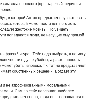
це символа прошлого (престарелый шериф) и
оление.
у», в которой Антон предлагает поучаствовать
овека, который может нести для него хоть
следует жестокие мотивы. Но увидеть
 пути попадаются люди, не несущие ему прямой
о фраза Чигура:«Тебе надо выбрать, я не могу
еловечности в душе убийцы, а растерянность
может убить человека, т.к. тот не представляет
инимает собственных решений, а отдает эту
нам и не атрофированными моральными
времени. Сам по себе персонаж наиболее
представляет сцена, когда он возвращается к