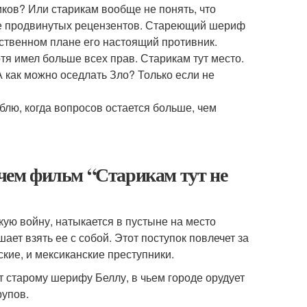
риков? Или старикам вообще не понять, что
ее продвинутых рецензентов. Стареющий шериф
вственном плане его настоящий противник.
тя имел больше всех прав. Старикам тут место.
А как можно оседлать Зло? Только если не
блю, когда вопросов остается больше, чем
 чем фильм “Старикам тут не
ю войну, натыкается в пустыне на место
ает взять ее с собой. Этот поступок повлечет за
кие, и мексиканские преступники.
 старому шерифу Беллу, в чьем городе орудует
рупов.