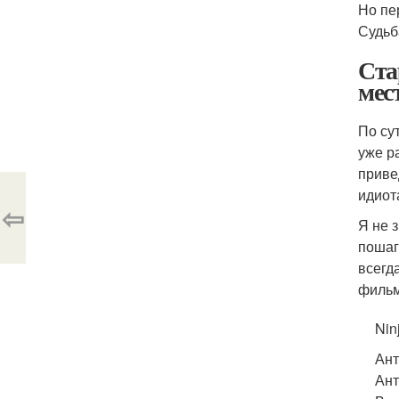
Но пе
Судьб
Ста
мес
По су
уже р
приве
идиот
⇦
Я не 
пошаг
всегд
фильм
Ninj
Ант
Ант