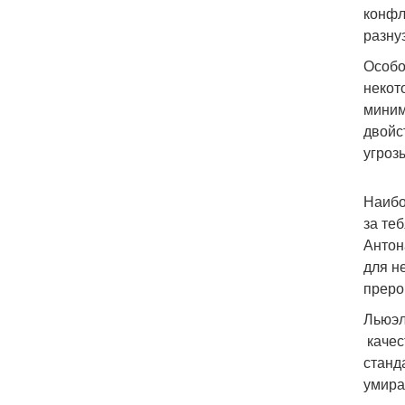
конфл
разну
Особо
некот
миним
двойс
угроз
Наибо
за те
Антон
для н
преро
Льюэл
качес
станд
умира