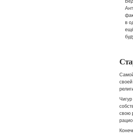
Вед
Ант
фак
в о
ещё
буд
Ста
Самой
своей
религ
Чигур
собст
свою 
рацио
Конеч