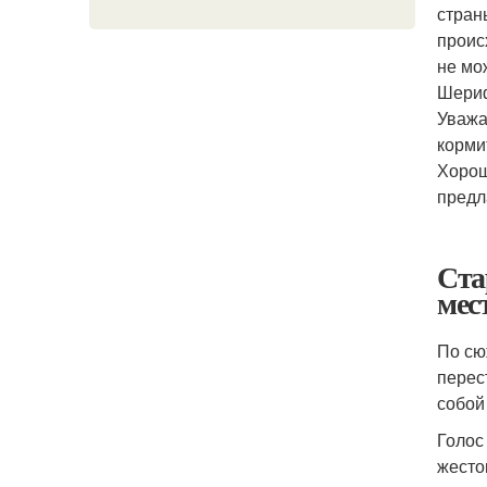
стран
проис
не мо
Шериф
Уважа
кормит
Хорош
предл
Ста
мес
По сю
перес
собой
Голос
жесто