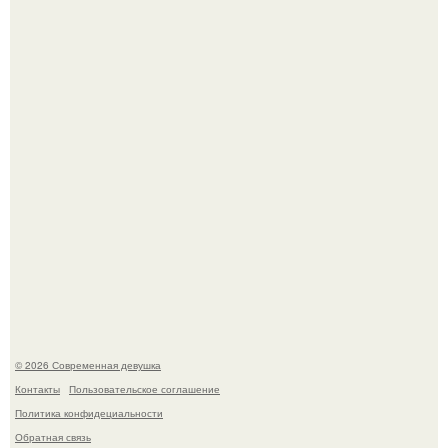
Рацион 1400 калорий.
Спустя годы актеры хоррора "Тело Дженнифер" сильно
изменились, пройдя путь от подростковых кумиров до
мировых звезд.
© 2026 Современная девушка
Контакты
Пользовательское соглашение
Политика конфидециальности
Обратная связь