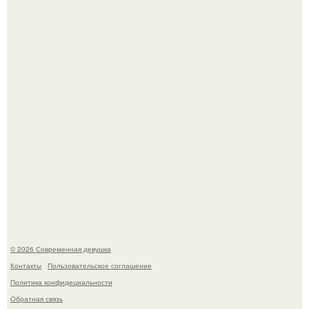
Бывшая актриса для самых взрослых амаранта Хэнк
стала сенатором в Колумбии.
У юли Гаврилиной снова случился конфликт с комиком
Ильей Соболевым.
© 2026 Современная девушка
Контакты
Пользовательское соглашение
Политика конфидециальности
Обратная связь