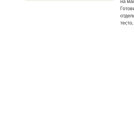
на ма
Готов
отдел
тесто