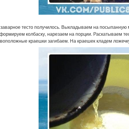
 заварное тесто получилось. Выкладываем на посыпанную му
 формируем колбаску, нарезаем на порции. Раскатываем тес
воположные краешки загибаем. На краешек кладем ложечку