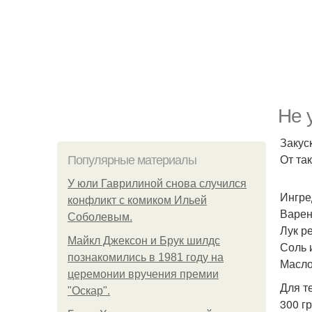
Не 
Закус
От так
Популярные материалы
У юли Гаврилиной снова случился
Ингре
конфликт с комиком Ильей
Варен
Соболевым.
Лук р
Майкл Джексон и Брук шилдс
Соль 
познакомились в 1981 году на
Масло
церемонии вручения премии
Для т
"Оскар".
300 гр