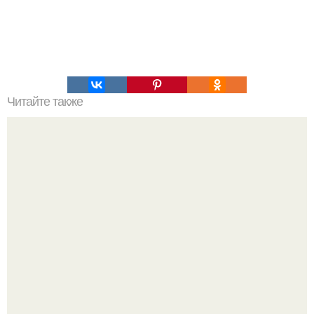
Читайте также
Невероятно вкусный киевский торт "Акилежна".