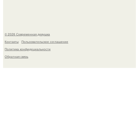
которой она приехала в гости.
© 2026 Современная девушка
Контакты
Пользовательское соглашение
Политика конфидециальности
Обратная связь