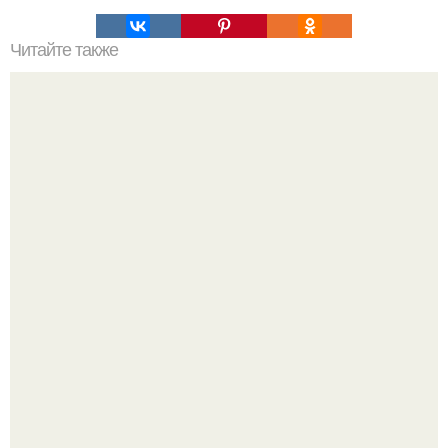
Читайте также
? 10. Вкуснейших начинок для тарталеток?
Перед поединком польский соперник позволил себе