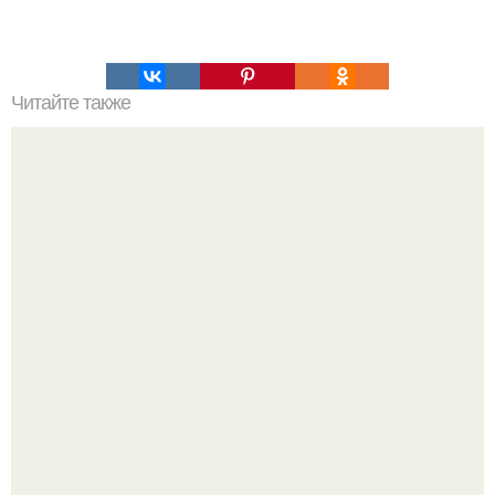
Читайте также
Минималистичный стиль в мужском костюме - какой он?