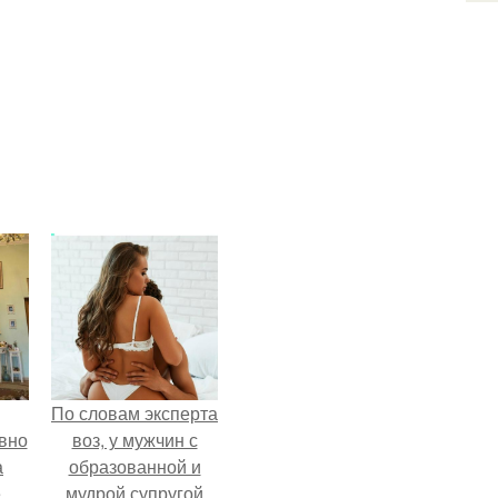
По словам эксперта
вно
воз, у мужчин с
а
образованной и
е
мудрой супругой