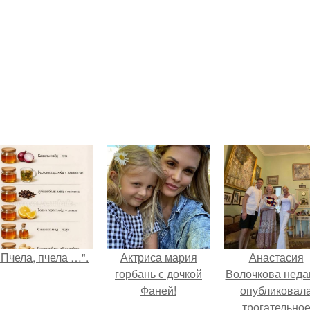
"Пчела, пчела …".
Актриса мария
Анастасия
горбань с дочкой
Волочкова неда
Фаней!
опубликовал
трогательно