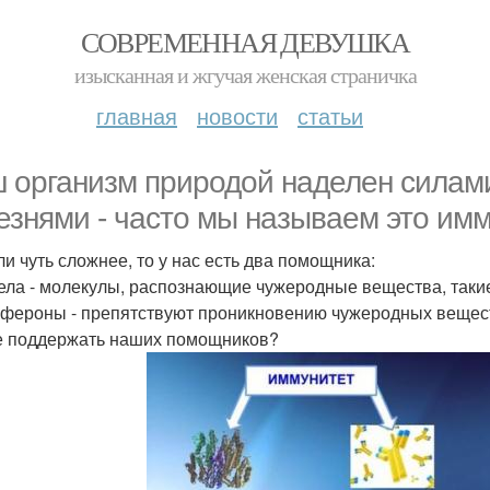
СОВРЕМЕННАЯ ДЕВУШКА
изысканная и жгучая женская страничка
главная
новости
статьи
 организм природой наделен силам
езнями - часто мы называем это им
ли чуть сложнее, то у нас есть два помощника:
ела - молекулы, распознающие чужеродные вещества, такие
фероны - препятствуют проникновению чужеродных веществ
е поддержать наших помощников?