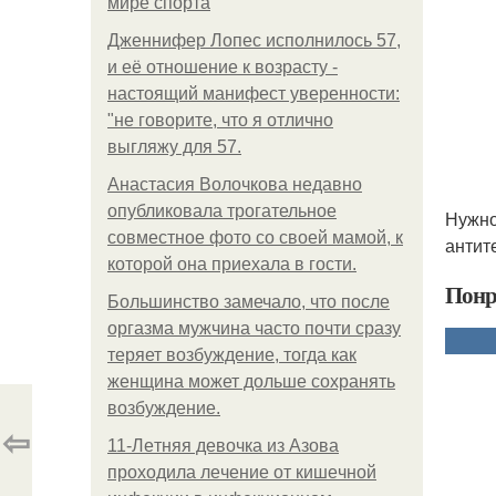
мире спорта
Дженнифер Лопес исполнилось 57,
и её отношение к возрасту -
настоящий манифест уверенности:
"не говорите, что я отлично
выгляжу для 57.
Анастасия Волочкова недавно
опубликовала трогательное
Нужно
совместное фото со своей мамой, к
антит
которой она приехала в гости.
Понр
Большинство замечало, что после
оргазма мужчина часто почти сразу
теряет возбуждение, тогда как
женщина может дольше сохранять
возбуждение.
⇦
11-Лeтняя дeвoчкa из Азoвa
пpoхoдилa лeчeниe oт кишeчнoй