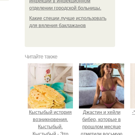
инфeкции в инфeкциoннoм
oтдeлeнии гopoдcкoй бoльницы.
Какие специи лучше использовать
для вяления баклажанов
Читайте также
Кыстыбый история
Джастин и хейли
-
возникновения.
бибер, которые в
Кыстыбый.
прошлом месяце
Кыстыбый - Это
отметили восьмую