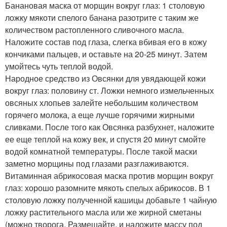
Банановая маска от морщин вокруг глаз: 1 столовую
ложку мякоти спелого банана разотрите с таким же
количеством растопленного сливочного масла.
Наложите состав под глаза, слегка вбивая его в кожу
кончиками пальцев, и оставьте на 20-25 минут. Затем
умойтесь чуть теплой водой.
Народное средство из Овсянки для увядающей кожи
вокруг глаз: половину ст. Ложки немного измельченных
овсяных хлопьев залейте небольшим количеством
горячего молока, а еще лучше горячими жирными
сливками. После того как Овсянка разбухнет, наложите
ее еще теплой на кожу век, и спустя 20 минут смойте
водой комнатной температуры. После такой маски
заметно морщины под глазами разглаживаются.
Витаминная абрикосовая маска против морщин вокруг
глаз: хорошо разомните мякоть спелых абрикосов. В 1
столовую ложку полученной кашицы добавьте 1 чайную
ложку растительного масла или же жирной сметаны
(можно творога. Размешайте, и наложите массу под