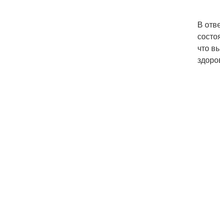
В отв
состо
что в
здоро