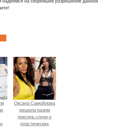
и надеемся на скорейшее разрешение данной
аете!
ли
Оксана Самойлова
юю
решила разом
пресечь слухи о
то
пластических