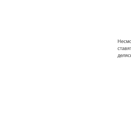
Несмо
ставя
деляс