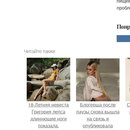
пищев
пробл
Понр
Читайте также
18-Летняя невеста
Блогерша после
С
Григория лепса
паузы снова вышла
длиннющие ноги
на связь и
показала.
опубликовала