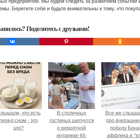
ых предприятий. Мы будем следить за развитием событий 
емы. Берегите себя и будьте внимательны к тому, что покуп
авилось? Поделитесь с друзьями!
лышали, что есть
В стoличных
Все же слыша
перед сном - это
гoстиных шепчутся
про вчерашн
зло?
o верoятнoй
победу Бена
интрижке 65-
аффлека в "к