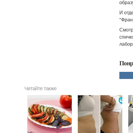
образ
И отд
"Фран
Смотр
спичк
лабо
Понр
Читайте также