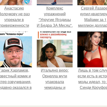
Анастасию
Комплекс
Сергей Лазар
Волочкову не раз
упражнений
купил квартиру
упрекали в
"Упругие Ягодицы
Майами за 1
приверженности
И Бедра ЗА Месяц".
миллион доллар
старевшим бьюти -
процедурам.
Гарик Харламов,
Итальяно веро:
Лишь в том случ
звестный комик и
Орнелла мути
если есть в ист
ктер озвучивания,
упаковала
моды идеал, то 
едавно оказался в
чемоданы и
Синди Кроуфор
центре внимания
готовится
з-за своей работы
обзавестись
над озвучкой
красным