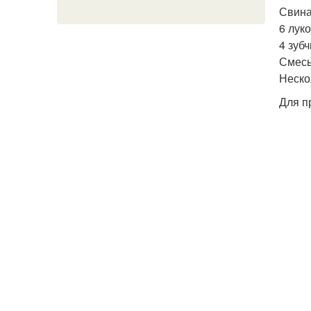
Свиная
6 лук
4 зубч
Смесь
Неско
Для п