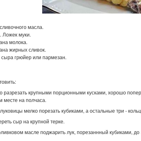
 сливочного масла.
. Ложек муки.
кана молока.
кана жирных сливок.
р сыра грюйер или пармезан.
товить:
со разрезать крупными порционными кусками, хорошо поперч
м месте на полчаса.
и луковицы мелко порезать кубиками, а остальные три - коль
ереть сыр на крупной терке.
 оливковом масле поджарить лук, порезаннный кубиками, до з