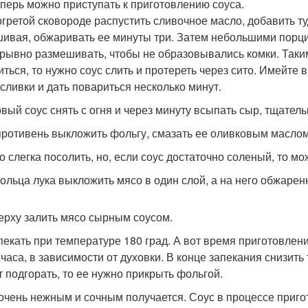
теперь можно приступать к приготовлению соуса.
огретой сковороде распустить сливочное масло, добавить ту
ивая, обжаривать ее минуты три. Затем небольшими порц
рывно размешивать, чтобы не образовывались комки. Таким 
ться, то нужно соус слить и протереть через сито. Имейте в
 сливки и дать повариться несколько минут.
товый соус снять с огня и через минуту всыпать сыр, тщате
 противень выкложить фольгу, смазать ее оливковым маслом
со слегка посолить, но, если соус достаточно соленый, то мо
 кольца лука выкложить мясо в один слой, а на него обжарен
верху залить мясо сырным соусом.
апекать при температуре 180 град. А вот время приготовлени
 часа, в зависимости от духовки. В конце запекания снизить
т подгорать, то ее нужно прикрыть фольгой.
очень нежным и сочным получается. Соус в процессе приго