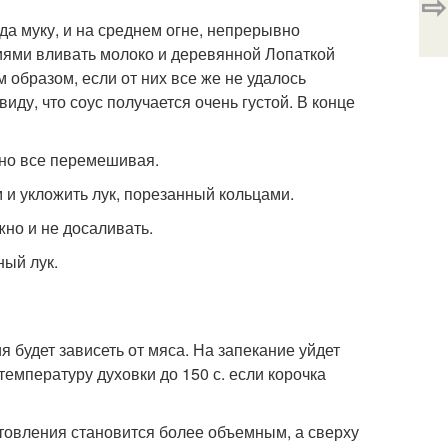
⇨
да муку, и на среднем огне, непрерывно
иями вливать молоко и деревянной Лопаткой
образом, если от них все же не удалось
виду, что соус получается очень густой. В конце
льно все перемешивая.
 и укложить лук, порезанный кольцами.
жно и не досаливать.
ный лук.
я будет зависеть от мяса. На запекание уйдет
 температуру духовки до 150 с. если корочка
товления становится более объемным, а сверху