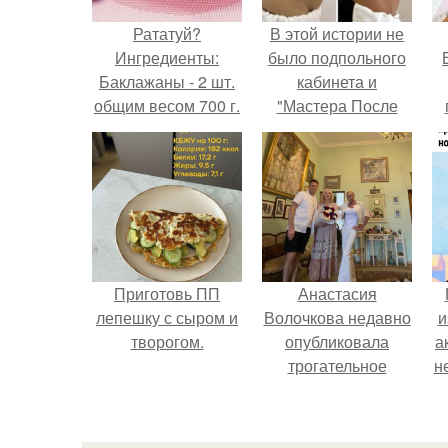
Рататуй?
В этой истории не
Ингредиенты:
было подпольного
Баклажаны - 2 шт.
кабинета и
общим весом 700 г.
"Мастера После
Двухнедельных
у
Курсов".
Приготовь ПП
Анастасия
лепешку с сыром и
Волочкова недавно
и
творогом.
опубликовала
а
трогательное
н
совместное фото
со своей мамой, к
и
которой она