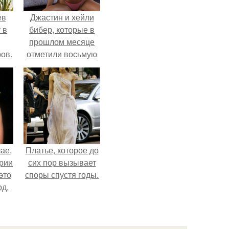
ев
Джастин и хейли
 в
бибер, которые в
прошлом месяце
ов.
отметили восьмую
годовщину
помолвки, показали
новые фото с
совместного
отдыха.
ае,
Платье, которое до
ории
сих пор вызывает
это
споры спустя годы.
д.