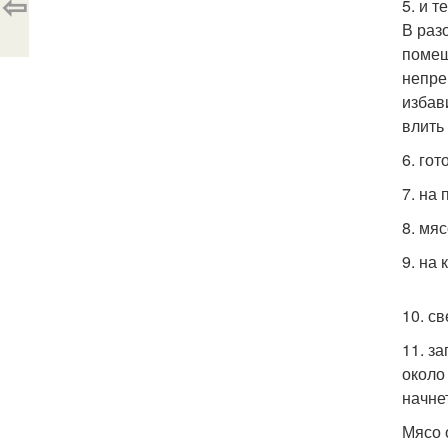
⇦
5. и 
В раз
помеш
непре
избави
влить
6. го
7. на
8. мя
9. на
10. с
11. з
около
начне
Мясо 