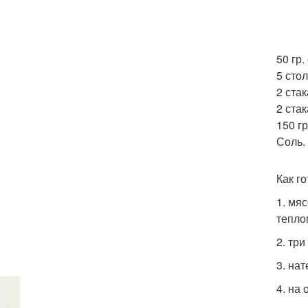
50 гр.
5 стол
2 ста
2 ста
150 г
Соль.
Как го
1. мя
тепло
2. тр
3. нат
4. на