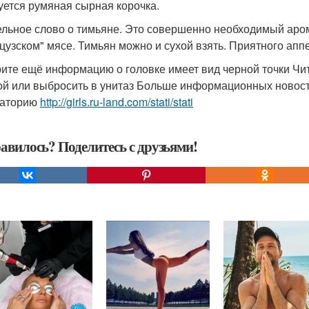
уется румяная сырная корочка.
ельное слово о тимьяне. Это совершенно необходимый аром
цузском" мясе. Тимьян можно и сухой взять. Приятного аппе
ите ещё информацию о головке имеет вид черной точки Чи
ой или выбросить в унитаз Больше информационных новосте
раторию
http://girls.ru-land.com/stati/stati
авилось? Поделитесь с друзьями!