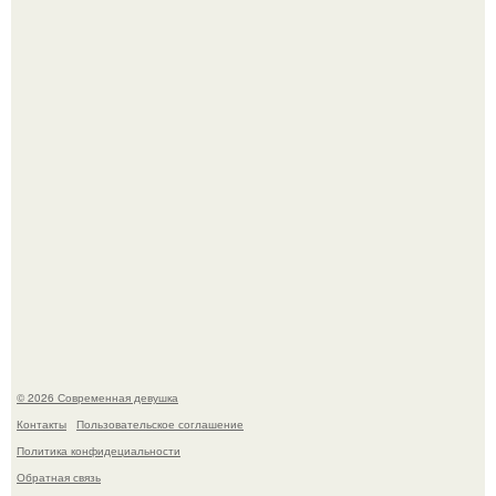
Бывшая актриса для самых взрослых амаранта Хэнк
стала сенатором в Колумбии.
У юли Гаврилиной снова случился конфликт с комиком
Ильей Соболевым.
© 2026 Современная девушка
Контакты
Пользовательское соглашение
Политика конфидециальности
Обратная связь