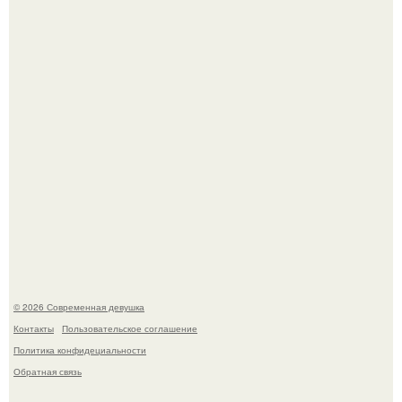
У юли Гаврилиной снова случился конфликт с комиком
Ильей Соболевым.
Кристина асмус опубликовала пляжные фото с 12-
летней дочерью от Гарика Харламова.
© 2026 Современная девушка
Контакты
Пользовательское соглашение
Политика конфидециальности
Обратная связь