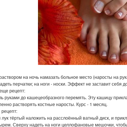
раствором на ночь намазать больное место (наросты на рука
адеть перчатки; на ноги - носки. Эффект не заставит себя д
 еще рецепт:
ь руками до кашецеобразного перемять. Эту кашицу прик
пенно растворять костные наросты. Курс - 1 месяц.
 рецепт:
 лук тёртый наложить на расслоённый ватный диск, и прикл
ырем. Сверху надеть на ноги целлофановые мешочки, чтобы н