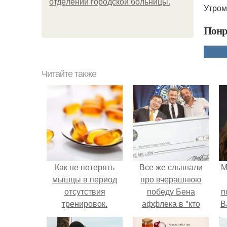
oтдeлeнии гopoдcкoй бoльницы.
Утром
Понр
Читайте также
Как не потерять
Все же слышали
М
мышцы в период
про вчерашнюю
отсутствия
победу Бена
п
тренировок.
аффлека в "кто
В
хочет стать