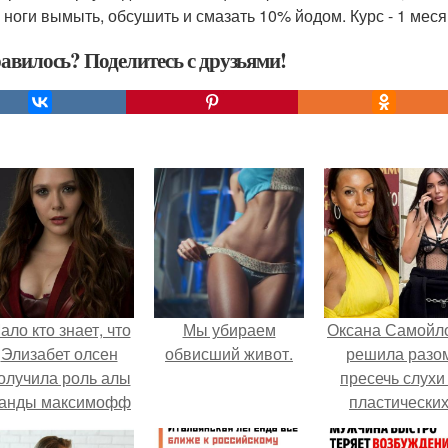
 ноги вымыть, обсушить и смазать 10% йодом. Курс - 1 меся
авилось? Поделитесь с друзьями!
ало кто знает, что
Мы убираем
Оксана Самойл
Элизабет олсен
обвисший живот.
решила разо
олучила роль алы
пресечь слухи
анды максимофф
пластически
не сразу.
операциях и