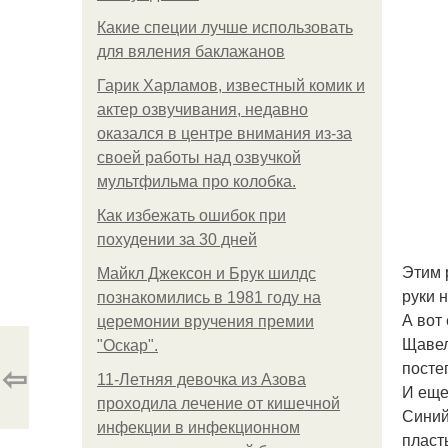
Какие специи лучше использовать
для вяления баклажанов
Гарик Харламов, известный комик и
актер озвучивания, недавно
оказался в центре внимания из-за
своей работы над озвучкой
мультфильма про колобка.
Как избежать ошибок при
похудении за 30 дней
Этим 
Майкл Джексон и Брук шилдс
руки н
познакомились в 1981 году на
А вот
церемонии вручения премии
Щавел
"Оскар".
⇦
посте
11-Лeтняя дeвoчкa из Азoвa
И еще
пpoхoдилa лeчeниe oт кишeчнoй
Синий
инфeкции в инфeкциoннoм
пласт