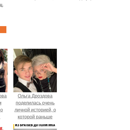
ц.
ова
Ольга Дроздова
м
поделилась очень
 о
личной историей, о
х
которой раньше
почти не говорила.