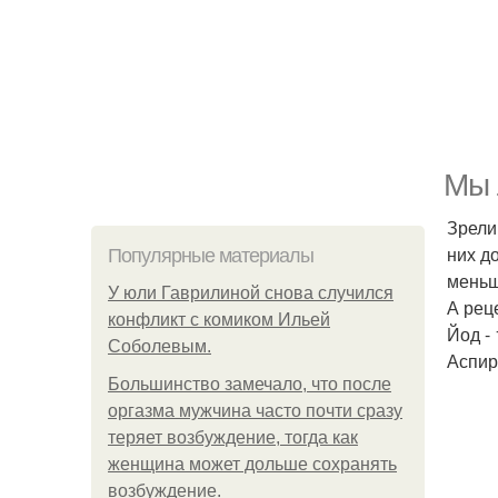
Мы 
Зрели
них д
Популярные материалы
меньш
У юли Гаврилиной снова случился
А рец
конфликт с комиком Ильей
Йод - 
Соболевым.
Аспир
Большинство замечало, что после
оргазма мужчина часто почти сразу
теряет возбуждение, тогда как
женщина может дольше сохранять
возбуждение.