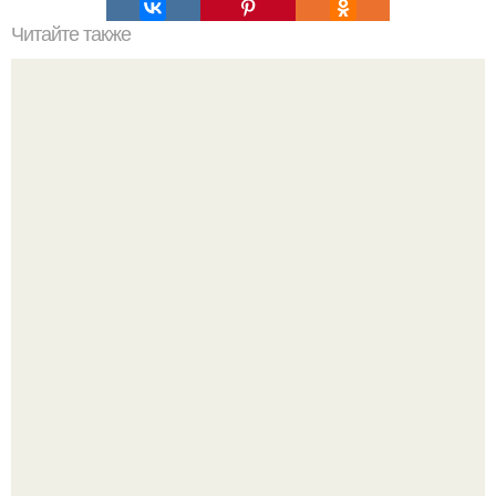
Читайте также
Поздравить лучшую подругу с днем рождения своими
словами красиво. 100 слов о лучшей подруге
Ольга Дроздова поделилась очень личной историей, о