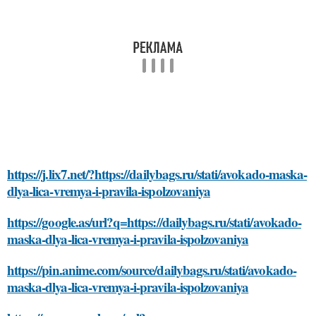
https://j.lix7.net/?https://dailybags.ru/stati/avokado-maska-
dlya-lica-vremya-i-pravila-ispolzovaniya
https://google.as/url?q=https://dailybags.ru/stati/avokado-
maska-dlya-lica-vremya-i-pravila-ispolzovaniya
https://pin.anime.com/source/dailybags.ru/stati/avokado-
maska-dlya-lica-vremya-i-pravila-ispolzovaniya