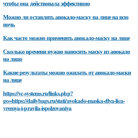
чтобы она действовала эффективно
Можно ли оставлять авокадо-маску на лице на всю
ночь
Как часто можно применять авокадо-маску на лице
Сколько времени нужно наносить маску из авокадо
на лицо
Какие результаты можно ожидать от авокадо-маски
на лице
https://vc-systems.ru/links.php?
go=https://dailybags.ru/stati/avokado-maska-dlya-lica-
vremya-i-pravila-ispolzovaniya