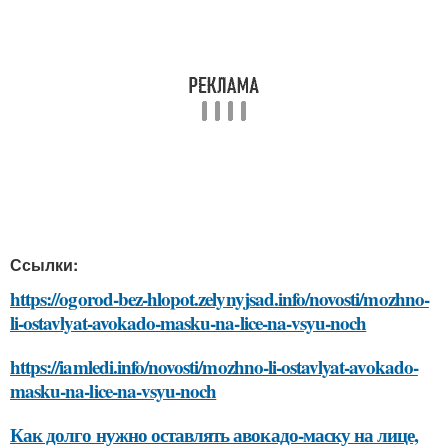
Ссылки:
https://ogorod-bez-hlopot.zelynyjsad.info/novosti/mozhno-
li-ostavlyat-avokado-masku-na-lice-na-vsyu-noch
https://iamledi.info/novosti/mozhno-li-ostavlyat-avokado-
masku-na-lice-na-vsyu-noch
Как долго нужно оставлять авокадо-маску на лице,