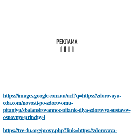
https://images.google.com.au/url?q=https://zdorovaya-
eda.com/novosti-po-zdorovomu-
pitaniyu/sbalansirovannoe-pitanie-dlya-zdorovya-sustavov-
osnovnye-principy-i
https://tve-4u.org/proxy.php?link=https://zdorovaya-