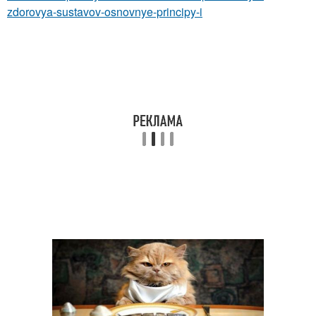
zdorovya-sustavov-osnovnye-principy-i