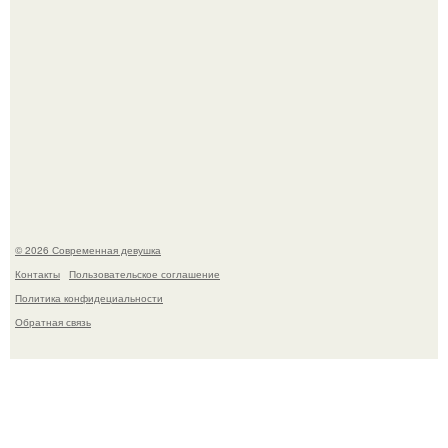
Мужчины с умными и образованными супругами реже
сталкиваются с внезапной смертью, заявила эксперт
воз.
© 2026 Современная девушка
Контакты
Пользовательское соглашение
Политика конфидециальности
Обратная связь