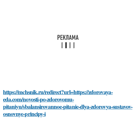
https://mchsnik.ru/redirect?url=https://zdorovaya-
eda.com/novosti-po-zdorovomu-
pitaniyu/sbalansirovannoe-pitanie-dlya-zdorovya-sustavov-
osnovnye-principy-i