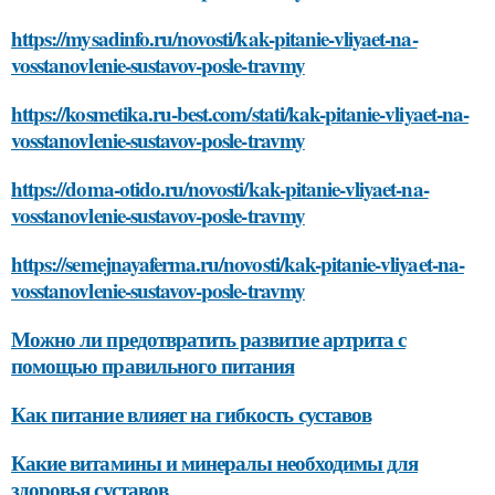
https://mysadinfo.ru/novosti/kak-pitanie-vliyaet-na-
vosstanovlenie-sustavov-posle-travmy
https://kosmetika.ru-best.com/stati/kak-pitanie-vliyaet-na-
vosstanovlenie-sustavov-posle-travmy
https://doma-otido.ru/novosti/kak-pitanie-vliyaet-na-
vosstanovlenie-sustavov-posle-travmy
https://semejnayaferma.ru/novosti/kak-pitanie-vliyaet-na-
vosstanovlenie-sustavov-posle-travmy
Можно ли предотвратить развитие артрита с
помощью правильного питания
Как питание влияет на гибкость суставов
Какие витамины и минералы необходимы для
здоровья суставов