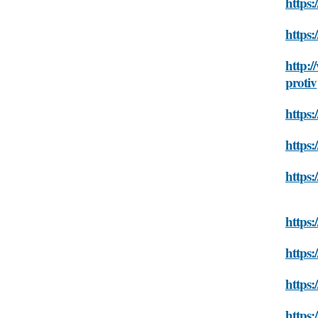
https:
https:
http:/
protiv
https:
https:
https:
https:/
https:
https:
https:/