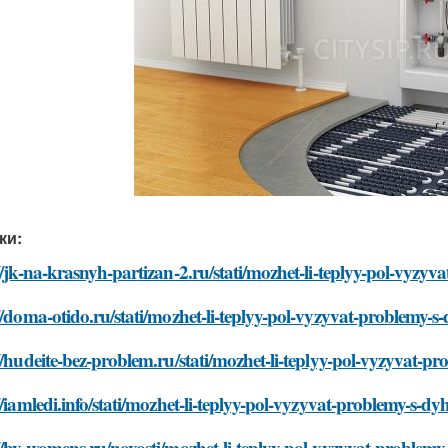
ки:
//jk-na-krasnyh-partizan-2.ru/stati/mozhet-li-teplyy-pol-vyzy
//doma-otido.ru/stati/mozhet-li-teplyy-pol-vyzyvat-problemy-
//hudeite-bez-problem.ru/stati/mozhet-li-teplyy-pol-vyzyvat-
//iamledi.info/stati/mozhet-li-teplyy-pol-vyzyvat-problemy-s-d
//by-womens.ru/novosti/mozhet-li-teplyy-pol-vyzyvat-problem