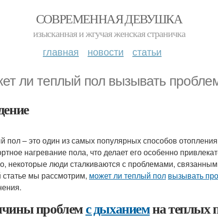
СОВРЕМЕННАЯ ДЕВУШКА
изысканная и жгучая женская страничка
главная
новости
статьи
ет ли теплый пол вызывать пробле
дение
й пол – это один из самых популярных способов отоплени
ртное нагревание пола, что делает его особенно привлека
о, некоторые люди сталкиваются с проблемами, связанны
й статье мы рассмотрим,
может ли теплый пол
вызывать пр
нения.
чины проблем
с дыханием
на теплых 