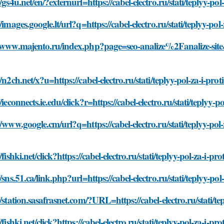
//gs4u.net/en/?externurl=https://cabel-electro.ru/stati/teplyy-pol-
//images.google.lt/url?q=https://cabel-electro.ru/stati/teplyy-pol-
/www.majento.ru/index.php?page=seo-analize%2Fanalize-site&hos
//n2ch.net/x?u=https://cabel-electro.ru/stati/teplyy-pol-za-i-prot
//ieconnects.ie.edu/click?r=https://cabel-electro.ru/stati/teplyy-po
//www.google.cm/url?q=https://cabel-electro.ru/stati/teplyy-pol-
/fishki.net/click?https://cabel-electro.ru/stati/teplyy-pol-za-i-pro
//sns.51.ca/link.php?url=https://cabel-electro.ru/stati/teplyy-pol-
//station.sasafrasnet.com/?URL=https://cabel-electro.ru/stati/tep
/fishki.net/click?https://cabel-electro.ru/stati/teplyy-pol-za-i-pro