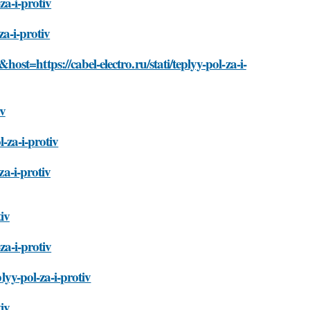
za-i-protiv
za-i-protiv
t=https://cabel-electro.ru/stati/teplyy-pol-za-i-
iv
l-za-i-protiv
za-i-protiv
tiv
za-i-protiv
lyy-pol-za-i-protiv
tiv