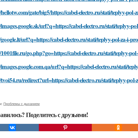
//hellotw.com/gate/big5/https://cabel-electro.ru/stati/teplyy-pol-z
//images.google.sk/url?q=https://cabel-electro.ru/stati/teplyy-pol
//google.lt/url?q=https://cabel-electro.ru/stati/teplyy-pol-za-i-pro
//1001file.ru/go.php?go=https://cabel-electro.ru/stati/teplyy-pol-
//images.google.com.qa/url?q=https://cabel-electro.ru/stati/teply
//tvoi54.ru/redirect?url=https://cabel-electro.ru/stati/teplyy-pol-
и:
Проблемы с дыханием
авилось? Поделитесь с друзьями!