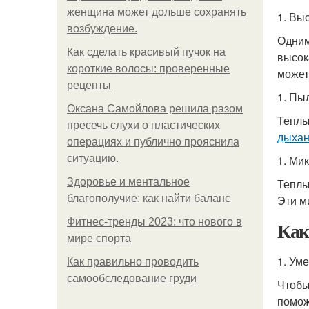
женщина может дольше сохранять
1. Вы
возбуждение.
Одним
Как сделать красивый пучок на
высок
короткие волосы: проверенные
может
рецепты
1. Пы
Оксана Самойлова решила разом
Теплы
пресечь слухи о пластических
дыха
операциях и публично прояснила
ситуацию.
1. Ми
Здоровье и ментальное
Теплы
благополучие: как найти баланс
Эти м
Фитнес-тренды 2023: что нового в
Как
мире спорта
1. Ум
Как правильно проводить
самообследование груди
Чтобы
помож