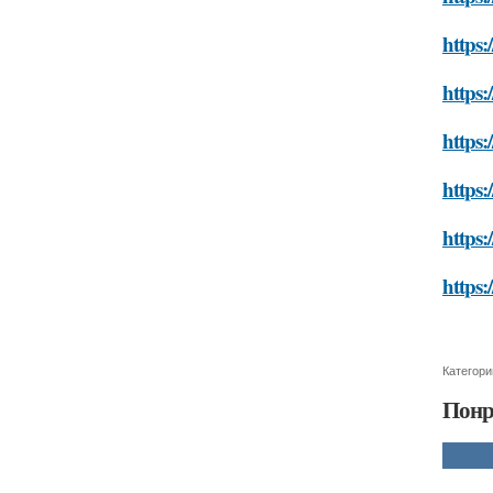
https:
https:
https:
https:
https:
https:
Категори
Понр