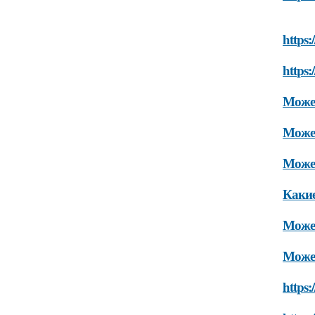
https
https:
Может
Может
Може
Какие
Может
Может
https: