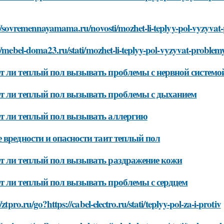
://sovremennayamama.ru/novosti/mozhet-li-teplyy-pol-vyzyva
//mebel-doma23.ru/stati/mozhet-li-teplyy-pol-vyzyvat-proble
 ли теплый пол вызывать проблемы с нервной системо
 ли теплый пол вызывать проблемы с дыханием
т ли теплый пол вызывать аллергию
 вредности и опасности таит теплый пол
 ли теплый пол вызывать раздражение кожи
 ли теплый пол вызывать проблемы с сердцем
//ztpro.ru/go?https://cabel-electro.ru/stati/teplyy-pol-za-i-protiv