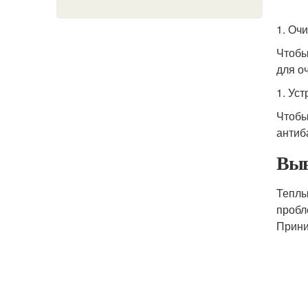
1. Оч
Чтобы
для о
1. Ус
Чтобы
антиб
Выв
Теплы
проб
Прини