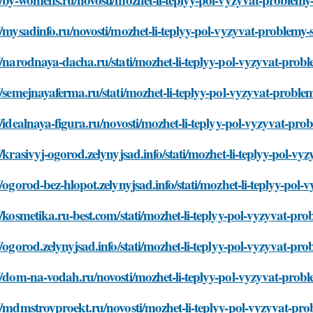
//mysadinfo.ru/novosti/mozhet-li-teplyy-pol-vyzyvat-problemy
//narodnaya-dacha.ru/stati/mozhet-li-teplyy-pol-vyzyvat-pro
//semejnayaferma.ru/stati/mozhet-li-teplyy-pol-vyzyvat-probl
//idealnaya-figura.ru/novosti/mozhet-li-teplyy-pol-vyzyvat-pr
//krasivyj-ogorod.zelynyjsad.info/stati/mozhet-li-teplyy-pol-
//ogorod-bez-hlopot.zelynyjsad.info/stati/mozhet-li-teplyy-po
//kosmetika.ru-best.com/stati/mozhet-li-teplyy-pol-vyzyvat-p
//ogorod.zelynyjsad.info/stati/mozhet-li-teplyy-pol-vyzyvat-p
//dom-na-vodah.ru/novosti/mozhet-li-teplyy-pol-vyzyvat-pro
//mdmstroyproekt.ru/novosti/mozhet-li-teplyy-pol-vyzyvat-pr