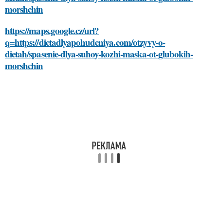
morshchin
https://maps.google.cz/url?
q=https://dietadlyapohudeniya.com/otzyvy-o-
dietah/spasenie-dlya-suhoy-kozhi-maska-ot-glubokih-
morshchin