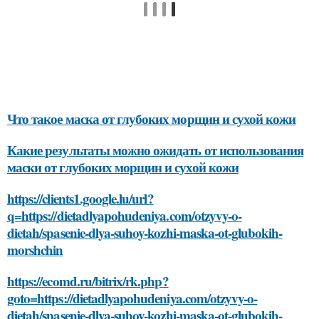
Что такое маска от глубоких морщин и сухой кожи
Какие результаты можно ожидать от использования
маски от глубоких морщин и сухой кожи
https://clients1.google.lu/url?
q=https://dietadlyapohudeniya.com/otzyvy-o-
dietah/spasenie-dlya-suhoy-kozhi-maska-ot-glubokih-
morshchin
https://ecomd.ru/bitrix/rk.php?
goto=https://dietadlyapohudeniya.com/otzyvy-o-
dietah/spasenie-dlya-suhoy-kozhi-maska-ot-glubokih-