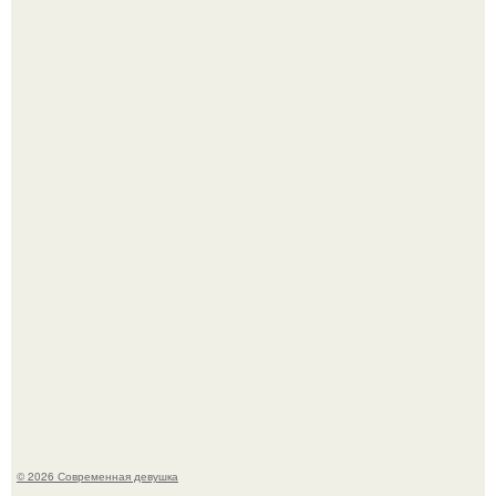
Кристина асмус опубликовала пляжные фото с 12-
летней дочерью от Гарика Харламова.
Спустя годы актеры хоррора "Тело Дженнифер" сильно
изменились, пройдя путь от подростковых кумиров до
мировых звезд.
© 2026 Современная девушка