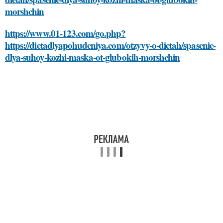
morshchin
https://www.01-123.com/go.php?
https://dietadlyapohudeniya.com/otzyvy-o-dietah/spasenie-
dlya-suhoy-kozhi-maska-ot-glubokih-morshchin