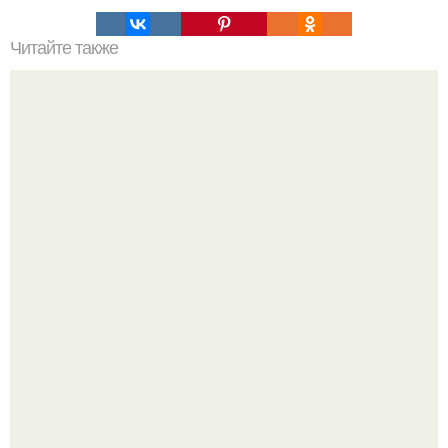
Читайте также
Какие специалисты нужны для проведения
реконструкции старого дома
Ольга Дроздова поделилась очень личной историей, о
которой раньше почти не говорила.