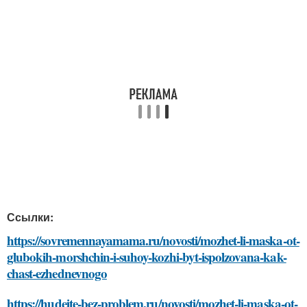
Ссылки:
https://sovremennayamama.ru/novosti/mozhet-li-maska-ot-
glubokih-morshchin-i-suhoy-kozhi-byt-ispolzovana-kak-
chast-ezhednevnogo
https://hudeite-bez-problem.ru/novosti/mozhet-li-maska-ot-