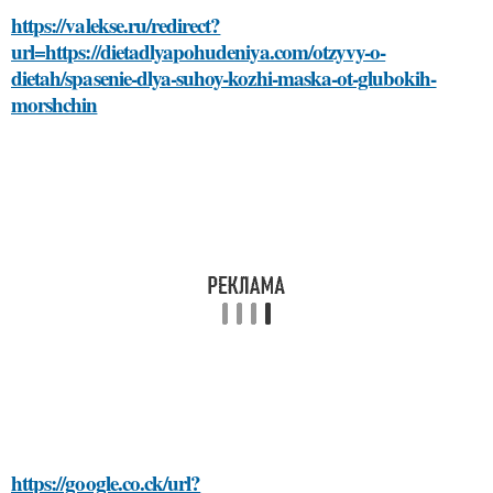
https://valekse.ru/redirect?
url=https://dietadlyapohudeniya.com/otzyvy-o-
dietah/spasenie-dlya-suhoy-kozhi-maska-ot-glubokih-
morshchin
https://google.co.ck/url?