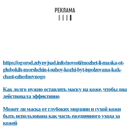
https://ogorod.zelynyjsad.info/novosti/mozhet-li-maska-ot-
glubokih-morshchin-i-suhoy-kozhi-byt-ispolzovana-kak-
chast-ezhednevnogo
Как долго нужно оставлять маску на коже, чтобы она
действовала эффективно
Может ли маска от глубоких морщин и сухой кожи
быть использована как часть ежедневного ухода за
кожей