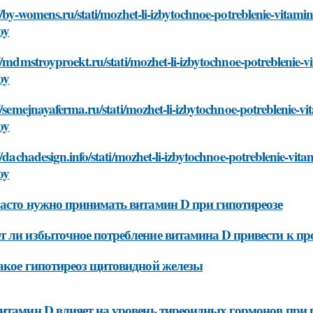
//by-womens.ru/stati/mozhet-li-izbytochnoe-potreblenie-vitami
oy
//mdmstroyproekt.ru/stati/mozhet-li-izbytochnoe-potreblenie-
oy
//semejnayaferma.ru/stati/mozhet-li-izbytochnoe-potreblenie-v
oy
//dachadesign.info/stati/mozhet-li-izbytochnoe-potreblenie-vi
oy
асто нужно принимать витамин D при гипотиреозе
 ли избыточное потребление витамина D привести к пр
акое гипотиреоз щитовидной железы
итамин D влияет на уровень тиреоидных гормонов при 