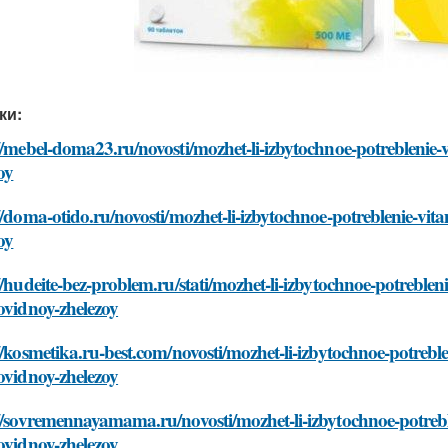
ки:
//mebel-doma23.ru/novosti/mozhet-li-izbytochnoe-potreblenie-
oy
//doma-otido.ru/novosti/mozhet-li-izbytochnoe-potreblenie-vi
oy
//hudeite-bez-problem.ru/stati/mozhet-li-izbytochnoe-potreble
ovidnoy-zhelezoy
//kosmetika.ru-best.com/novosti/mozhet-li-izbytochnoe-potrebl
ovidnoy-zhelezoy
//sovremennayamama.ru/novosti/mozhet-li-izbytochnoe-potrebl
ovidnoy-zhelezoy