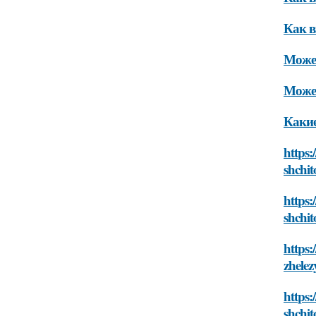
Как в
Может
Может
Какие
https:
shchit
https:
shchit
https:
zhelez
https:
shchit