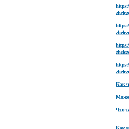
https:
zhelez
https:
zhelez
https:
zhelez
https:
zhelez
Как ч
Может
Что т
Как в