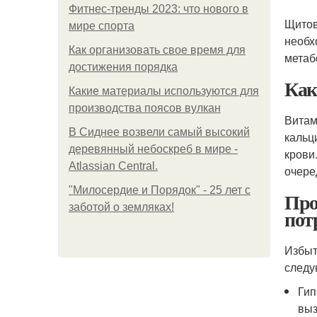
Фитнес-тренды 2023: что нового в
Щитов
мире спорта
необх
Как организовать свое время для
метаб
достижения порядка
Как
Какие материалы используются для
производства поясов вулкан
Витам
В Сиднее возвели самый высокий
кальц
деревянный небоскреб в мире -
крови
Atlassian Central.
очере
"Милосердие и Порядок" - 25 лет с
Про
заботой о земляках!
пот
Избыт
следу
Гип
выз