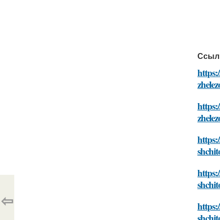
Ссыл
https:
zhelez
https:
zhelez
https:
shchit
https:
shchit
⇦
https:
shchit