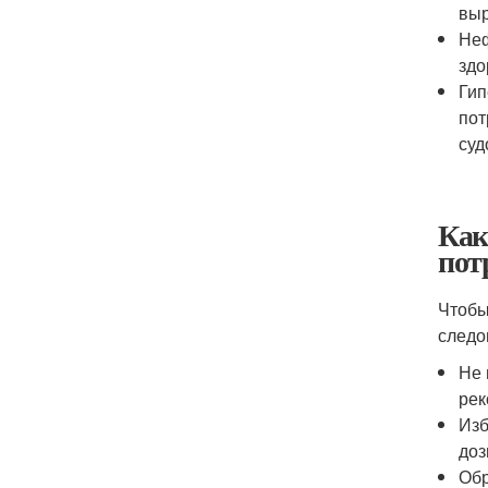
выр
Неф
здо
Гип
пот
суд
Как
пот
Чтобы
следо
Не 
рек
Изб
доз
Обр