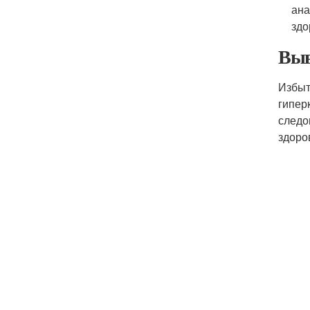
ана
здо
Выв
Избыт
гипер
следо
здоро