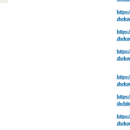
https:
zhelez
https:
zhelez
https:
zhelez
https:
zhelez
https:
shchit
https:
zhelez