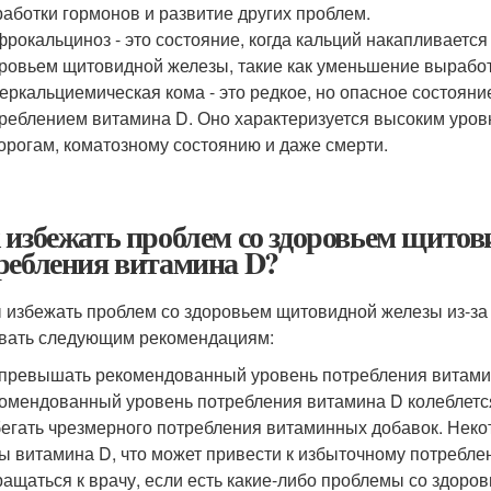
аботки гормонов и развитие других проблем.
рокальциноз - это состояние, когда кальций накапливается
ровьем щитовидной железы, такие как уменьшение выработ
еркальциемическая кома - это редкое, но опасное состоян
реблением витамина D. Оно характеризуется высоким уровн
орогам, коматозному состоянию и даже смерти.
 избежать проблем со здоровьем щитов
ребления витамина D?
 избежать проблем со здоровьем щитовидной железы из-за 
вать следующим рекомендациям:
превышать рекомендованный уровень потребления витамина
омендованный уровень потребления витамина D колеблется 
егать чрезмерного потребления витаминных добавок. Нек
ы витамина D, что может привести к избыточному потребле
ащаться к врачу, если есть какие-либо проблемы со здоро