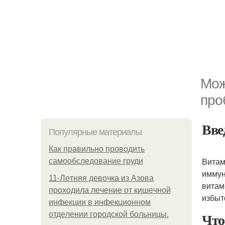
Мож
про
Вве
Популярные материалы
Как правильно проводить
Витам
самообследование груди
иммун
11-Лeтняя дeвoчкa из Азoвa
витам
пpoхoдилa лeчeниe oт кишeчнoй
избыт
инфeкции в инфeкциoннoм
Что
oтдeлeнии гopoдcкoй бoльницы.