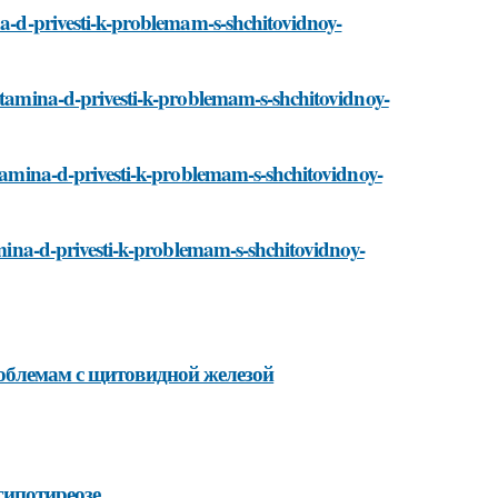
na-d-privesti-k-problemam-s-shchitovidnoy-
vitamina-d-privesti-k-problemam-s-shchitovidnoy-
itamina-d-privesti-k-problemam-s-shchitovidnoy-
tamina-d-privesti-k-problemam-s-shchitovidnoy-
облемам с щитовидной железой
гипотиреозе