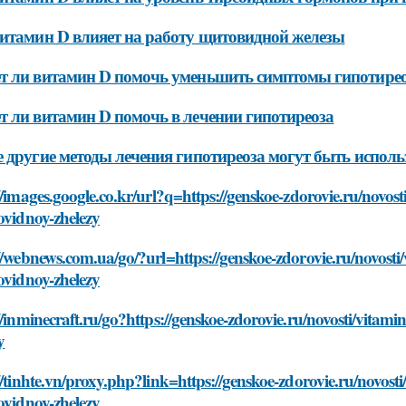
итамин D влияет на работу щитовидной железы
 ли витамин D помочь уменьшить симптомы гипотире
 ли витамин D помочь в лечении гипотиреоза
 другие методы лечения гипотиреоза могут быть исполь
//images.google.co.kr/url?q=https://genskoe-zdorovie.ru/novosti
ovidnoy-zhelezy
//webnews.com.ua/go/?url=https://genskoe-zdorovie.ru/novosti/v
ovidnoy-zhelezy
//inminecraft.ru/go?https://genskoe-zdorovie.ru/novosti/vitamin
y
//tinhte.vn/proxy.php?link=https://genskoe-zdorovie.ru/novosti/
ovidnoy-zhelezy