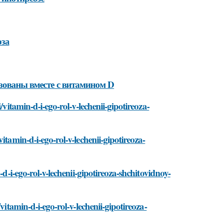
оза
зованы вместе с витамином D
/vitamin-d-i-ego-rol-v-lechenii-gipotireoza-
itamin-d-i-ego-rol-v-lechenii-gipotireoza-
-d-i-ego-rol-v-lechenii-gipotireoza-shchitovidnoy-
vitamin-d-i-ego-rol-v-lechenii-gipotireoza-