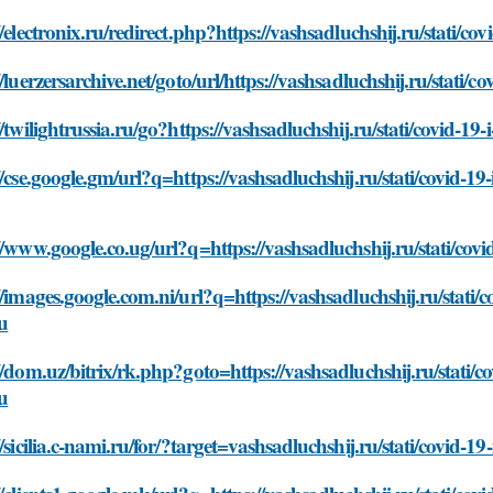
//electronix.ru/redirect.php?https://vashsadluchshij.ru/stati/co
//luerzersarchive.net/goto/url/https://vashsadluchshij.ru/stati/
//twilightrussia.ru/go?https://vashsadluchshij.ru/stati/covid-19
//cse.google.gm/url?q=https://vashsadluchshij.ru/stati/covid-19
//www.google.co.ug/url?q=https://vashsadluchshij.ru/stati/covi
//images.google.com.ni/url?q=https://vashsadluchshij.ru/stati/c
u
//dom.uz/bitrix/rk.php?goto=https://vashsadluchshij.ru/stati/c
u
//sicilia.c-nami.ru/for/?target=vashsadluchshij.ru/stati/covid-1