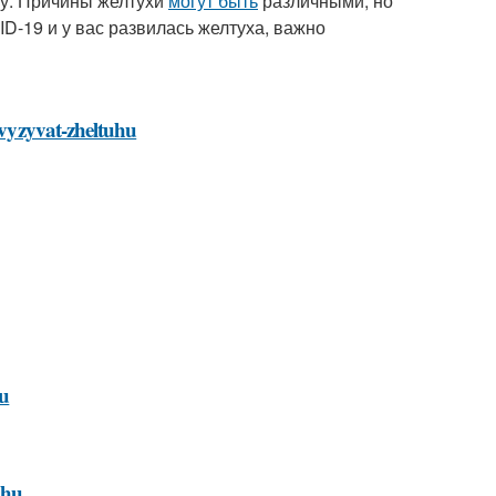
ху. Причины желтухи
могут быть
различными, но
D-19 и у вас развилась желтуха, важно
-vyzyvat-zheltuhu
hu
uhu