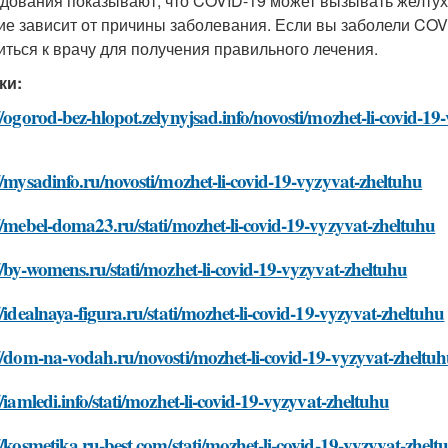
дования показывают, что COVID-19 может вызывать желту
ие зависит от причины заболевания. Если вы заболели COVI
иться к врачу для получения правильного лечения.
ки:
//ogorod-bez-hlopot.zelynyjsad.info/novosti/mozhet-li-covid-19
//mysadinfo.ru/novosti/mozhet-li-covid-19-vyzyvat-zheltuhu
//mebel-doma23.ru/stati/mozhet-li-covid-19-vyzyvat-zheltuhu
//by-womens.ru/stati/mozhet-li-covid-19-vyzyvat-zheltuhu
//idealnaya-figura.ru/stati/mozhet-li-covid-19-vyzyvat-zheltuhu
//dom-na-vodah.ru/novosti/mozhet-li-covid-19-vyzyvat-zheltu
//iamledi.info/stati/mozhet-li-covid-19-vyzyvat-zheltuhu
//kosmetika.ru-best.com/stati/mozhet-li-covid-19-vyzyvat-zhelt