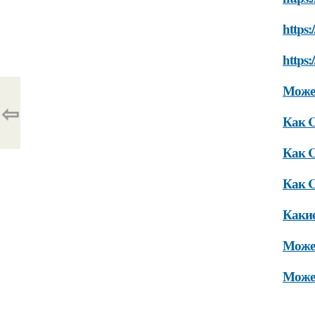
https:
https:
Може
⇦
Как C
Как C
Как C
Какие
Может
Може