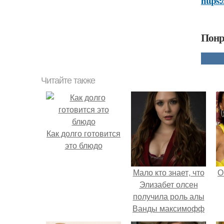
https:
Понр
Читайте также
Как долго готовится
это блюдо
Мало кто знает, что
О
Элизабет олсен
получила роль алы
Ванды максимофф
не сразу.