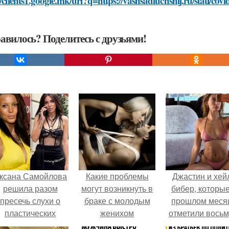
//clients1.google.mk/url?q=https://vashsadluchshij.ru/stati/cov
авилось? Поделитесь с друзьями!
ксана Самойлова
Какие проблемы
Джастин и хей
решила разом
могут возникнуть в
бибер, которые
пресечь слухи о
браке с молодым
прошлом меся
пластических
женихом
отметили вось
операциях и
годовщину