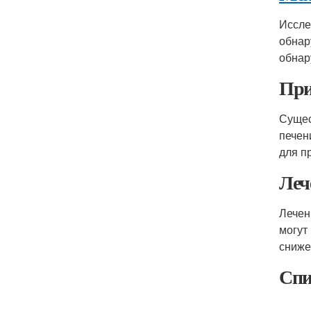
Иссле
обнар
обнар
При
Сущес
печен
для п
Леч
Лечен
могут
сниже
Спи