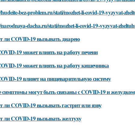
//hudeite-bez-problem.ru/stati/mozhet-li-covid-19-vyzyvat-zhel
//narodnaya-dacha.ru/stati/mozhet-li-covid-19-vyzyvat-zheltu
т ли COVID-19 вызывать диарею
OVID-19 может влиять на работу печени
OVID-19 может влиять на работу кишечника
OVID-19 влияет на пищеварительную систему
 симптомы могут быть связаны с COVID-19 и желудком
 ли COVID-19 вызывать гастрит или язву
т ли COVID-19 вызывать желтуху