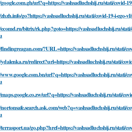
//google.com.gh/url?q=https://vashsadluchshij.ru/stati/covid-1
//zhzh.info/go?https://vashsadluchshij.ru/stati/covid-19-i-ego-
//ecomd.ru/bitrix/rk.php?goto=https://vashsadluchshij.ru/stati
u
//findingreagan.com/?URL=https://vashsadluchshij.ru/stati/cov
//ydalenka.ru/redirect?url=https://vashsadluchshij.ru/stati/cov
//www.google.com.bn/url?q=https://vashsadluchshij.ru/stati/co
u
//maps.google.co.zw/url?q=https://vashsadluchshij.ru/stati/cov
//nortonsafe.search.ask.com/web?q=vashsadluchshij.ru/stati/co
u
//terrasport.ua/go.php?href=https://vashsadluchshij.ru/stati/co