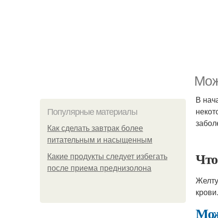
Мож
В нач
некот
Популярные материалы
забол
Как сделать завтрак более
питательным и насыщенным
Что
Какие продукты следует избегать
после приема преднизолона
Желту
крови
Мож