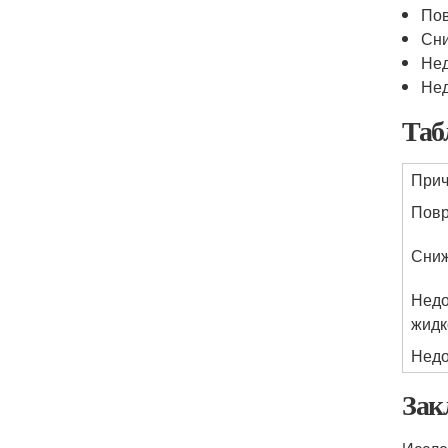
Пов
Сни
Нед
Нед
Таб
При
Повр
Сниж
Недо
жидк
Недо
Зак