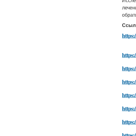
Иссле
лечен
обрат
Ссыл
https:
https:
https:
https:
https:
https:
https:
https: