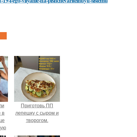
id-19-i-ego-vliyanie-na-pishchevaritelnuyu-sistemu
ли
Приготовь ПП
 в
лепешку с сыром и
це
творогом.
мую