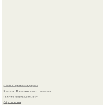
Бывшая актриса для самых взрослых амаранта Хэнк
стала сенатором в Колумбии.
У юли Гаврилиной снова случился конфликт с комиком
Ильей Соболевым.
© 2026 Современная девушка
Контакты
Пользовательское соглашение
Политика конфидециальности
Обратная связь