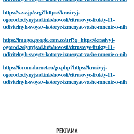
https://s.z-z.jp/c.cgi?https://krasivyj-
ogorod.zelynyjsad.info/novosti/citrusovye-frukty-11-
udivitelnyh-svoystv-kotorye-izmenyat-vashe-mnenie-o-nih
https://images.google.com.ec/url?q=https://krasivyj-
ogorod.zelynyjsad.info/novosti/citrusovye-frukty-11-
udivitelnyh-svoystv-kotorye-izmenyat-vashe-mnenie-o-nih
https://forum.darnet.ru/go.php?https://krasivyj-
ogorod.zelynyjsad.info/novosti/citrusovye-frukty-11-
udivitelnyh-svoystv-kotorye-izmenyat-vashe-mnenie-o-nih