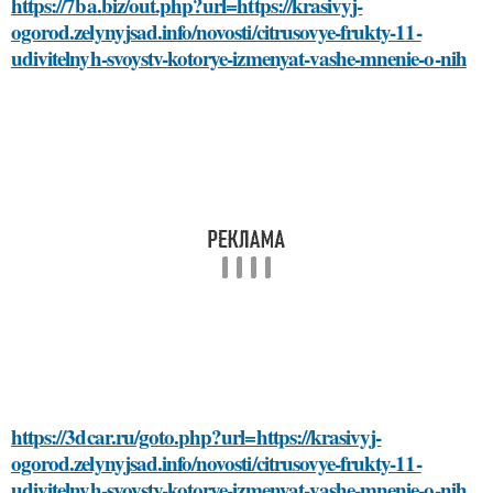
https://7ba.biz/out.php?url=https://krasivyj-
ogorod.zelynyjsad.info/novosti/citrusovye-frukty-11-
udivitelnyh-svoystv-kotorye-izmenyat-vashe-mnenie-o-nih
https://3dcar.ru/goto.php?url=https://krasivyj-
ogorod.zelynyjsad.info/novosti/citrusovye-frukty-11-
udivitelnyh-svoystv-kotorye-izmenyat-vashe-mnenie-o-nih