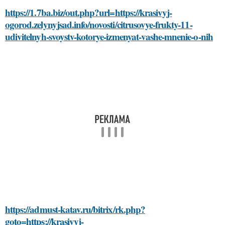
https://1.7ba.biz/out.php?url=https://krasivyj-
ogorod.zelynyjsad.info/novosti/citrusovye-frukty-11-
udivitelnyh-svoystv-kotorye-izmenyat-vashe-mnenie-o-nih
https://admust-katav.ru/bitrix/rk.php?
goto=https://krasivyj-