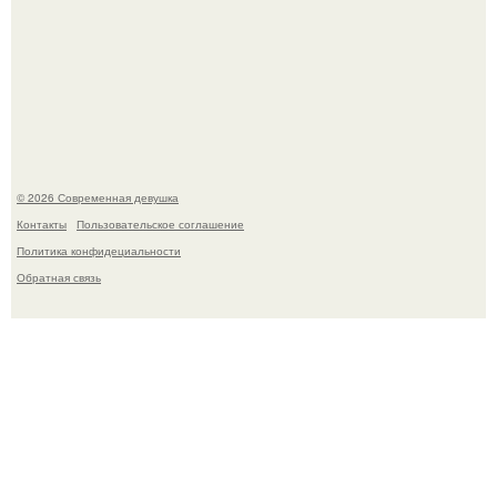
У юли Гаврилиной снова случился конфликт с комиком
Ильей Соболевым.
© 2026 Современная девушка
Контакты
Пользовательское соглашение
Политика конфидециальности
Обратная связь