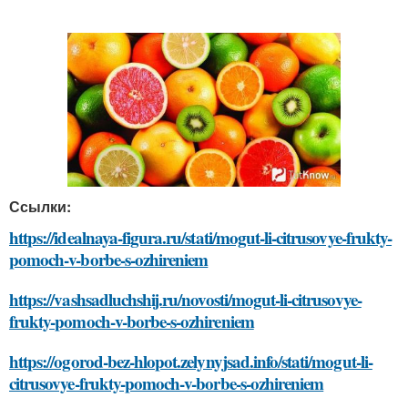
Ссылки:
https://idealnaya-figura.ru/stati/mogut-li-citrusovye-frukty-
pomoch-v-borbe-s-ozhireniem
https://vashsadluchshij.ru/novosti/mogut-li-citrusovye-
frukty-pomoch-v-borbe-s-ozhireniem
https://ogorod-bez-hlopot.zelynyjsad.info/stati/mogut-li-
citrusovye-frukty-pomoch-v-borbe-s-ozhireniem