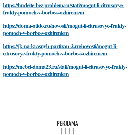
https://hudeite-bez-problem.ru/stati/mogut-li-citrusovye-
frukty-pomoch-v-borbe-s-ozhireniem
https://doma-otido.ru/novosti/mogut-li-citrusovye-frukty-
pomoch-v-borbe-s-ozhireniem
https://jk-na-krasnyh-partizan-2.ru/novosti/mogut-li-
citrusovye-frukty-pomoch-v-borbe-s-ozhireniem
https://mebel-doma23.ru/stati/mogut-li-citrusovye-frukty-
pomoch-v-borbe-s-ozhireniem