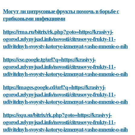
Могут ли цитрусовые фрукты помочь в борьбе с
грибковыми инфекциями
https://rma.ru/bitrix/rk.php?goto=https://krasivyj-
ogorod.zelynyjsad.info/novosti/citrusovye-frukty-11-
udivitelnyh-svoystv-kotorye-izmenyat-vashe-mnenie-o-nih
https://cse.google.tg/url?q=https://krasivyj-
ogorod.zelynyjsad.info/novosti/citrusovye-frukty-11-
udivitelnyh-svoystv-kotorye-izmenyat-vashe-mnenie-o-nih
https://images.google.cd/url?q=https://krasivyj-
ogorod.zelynyjsad.info/novosti/citrusovye-frukty-11-
udivitelnyh-svoystv-kotorye-izmenyat-vashe-mnenie-o-nih
https://equ.su/bitrix/rk.php?goto=https://krasivyj-
ogorod.zelynyjsad.info/novosti/citrusovye-frukty-11-
udivitelnyh-svoystv-kotorye-izmenyat-vashe-mnenie-o-nih