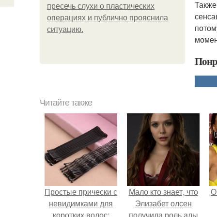
Также
пресечь слухи о пластических
сенса
операциях и публично прояснила
потом
ситуацию.
момен
Понр
Читайте также
Простые прически с
Мало кто знает, что
О
невидимками для
Элизабет олсен
коротких волос:
получила роль алы