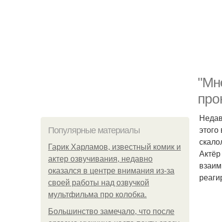
"Мн
про
Недав
этого
Популярные материалы
скало
Гарик Харламов, известный комик и
Актёр
актер озвучивания, недавно
взаим
оказался в центре внимания из-за
реаги
своей работы над озвучкой
мультфильма про колобка.
Большинство замечало, что после