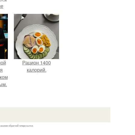
ше
ла.
ной
Рацион 1400
ся
калорий.
иком
ым.
казании обратной гиперссылки.