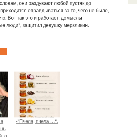
словам, они раздувают любой пустяк до
риходится оправдываться за то, чего не было,
ю. Вот так это и работает: домыслы
ые люди", защитил девушку мерзликин.
ва
-"Пчела, пчела …".
ень
, о