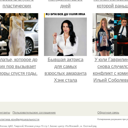
пластических
дней
которой рань
операциях и
почти не говори
публично
прояснила
ситуацию.
латье, которое до
Бывшая актриса
У юли Гаврили
сих пор вызывает
для самых
снова случил
поры спустя годы.
взрослых амаранта
конфликт с ком
Хэнк стала
Ильей Соболев
сенатором в
Колумбии.
онтакты
Пользовательское соглашение
Обратная связь
олитика конфидециальности
Копирование разрешено при у
 Москва, ЦАО, Тверской, Моховая улица 13 стр.1, Бизнес-центр «На Моховой», м. Охотный ряд