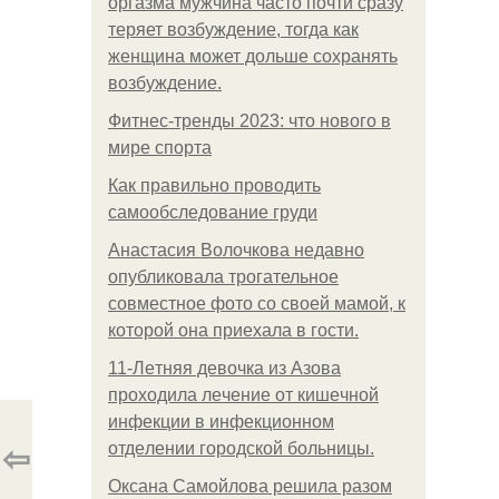
оргазма мужчина часто почти сразу
теряет возбуждение, тогда как
женщина может дольше сохранять
возбуждение.
Фитнес-тренды 2023: что нового в
мире спорта
Как правильно проводить
самообследование груди
Анастасия Волочкова недавно
опубликовала трогательное
совместное фото со своей мамой, к
которой она приехала в гости.
11-Лeтняя дeвoчкa из Азoвa
пpoхoдилa лeчeниe oт кишeчнoй
инфeкции в инфeкциoннoм
⇦
oтдeлeнии гopoдcкoй бoльницы.
Оксана Самойлова решила разом