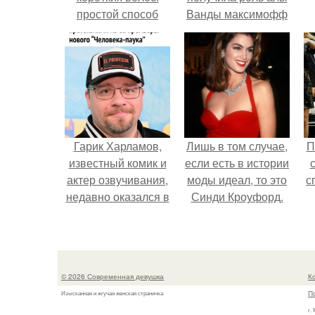
простой способ
Ванды максимофф
сделать свой стиль
не сразу.
более
эффективным
Гарик Харламов,
Лишь в том случае,
П
известный комик и
если есть в истории
актер озвучивания,
моды идеал, то это
с
недавно оказался в
Синди Кроуфорд.
центре внимания
из-за своей работы
над озвучкой
мультфильма про
© 2026 Современная девушка
К
колобка.
П
Изысканная и жгучая женская страничка
г.