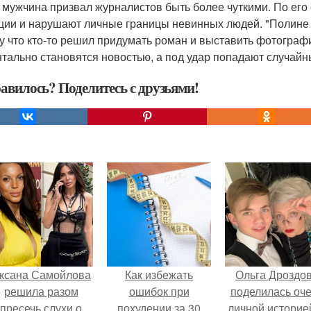
 мужчина призвал журналистов быть более чуткими. По его 
ции и нарушают личные границы невинных людей. "Полине п
у что кто-то решил придумать роман и выставить фотографи
тально становятся новостью, а под удар попадают случайн
авилось? Поделитесь с друзьями!
ксана Самойлова
Как избежать
Ольга Дроздо
решила разом
ошибок при
поделилась оч
пресечь слухи о
похудении за 30
личной историей