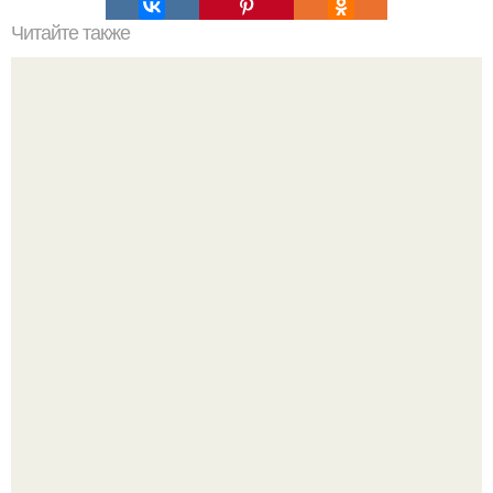
Читайте также
Простые прически с невидимками для коротких волос:
простой способ сделать свой стиль более эффективным
Все же слышали про вчерашнюю победу Бена аффлека