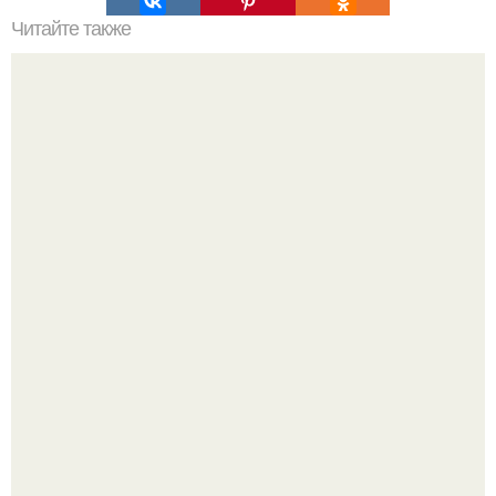
Читайте также
Продукты, ускоряющие метаболизм (и помогающие
сжигать калории).
Ловим вдохновение на август (и уже очень мы хотим в