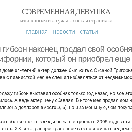
СОВРЕМЕННАЯ ДЕВУШКА
изысканная и жгучая женская страничка
главная
новости
статьи
 гибсон наконец продал свой особня
ифорнии, который он приобрел еще в
м доме 61-летний актер должен был жить с Оксаной Григорь
ва с пианисткой мел не спешил избавляться от недвижимос
одажу гибсон выставил особняк только год назад, но все э
илось. А ведь актер цену сбавлял! В итоге мел продал дом 
миллиона долларов вместо 2, 5), но и за меньшую, чем покуп
я собственность звезды была построена в 2006 году в сти
 начала XX века, распространенное в основном на среднем