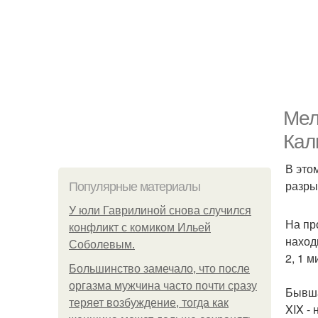
Мел
Кал
В это
разры
Популярные материалы
У юли Гаврилиной снова случился
На пр
конфликт с комиком Ильей
наход
Соболевым.
2, 1 
Большинство замечало, что после
оргазма мужчина часто почти сразу
Бывша
теряет возбуждение, тогда как
XIX -