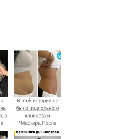
ва
В этой истории не
ень
было подпольного
, о
кабинета и
ше
"Мастера После
ла.
Двухнедельных
Курсов".