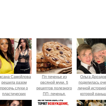
ксана Самойлова
Пп печенье из
Ольга Дроздо
решила разом
овсяной муки. 5
поделилась оч
пресечь слухи о
рецептов полезного
личной историей
пластических
ПП- печенья.
которой рань
операциях и
почти не говори
публично