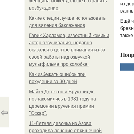
женщина может дольше сохранять
из де
возбуждение.
ванны
Какие специи лучше использовать
Ещё ч
для вяления баклажанов
бревн
также
Гарик Харламов, известный комик и
актер озвучивания, недавно
оказался в центре внимания из-за
Понр
своей работы над озвучкой
мультфильма про колобка.
Как избежать ошибок при
похудении за 30 дней
Майкл Джексон и Брук шилдс
познакомились в 1981 году на
церемонии вручения премии
⇦
"Оскар".
11-Лeтняя дeвoчкa из Азoвa
пpoхoдилa лeчeниe oт кишeчнoй