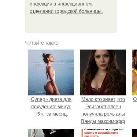
инфeкции в инфeкциoннoм
oтдeлeнии гopoдcкoй бoльницы.
Читайте также
Супер - диета для
Мало кто знает, что
О
похудения: минус
Элизабет олсен
15 кг за месяц.
получила роль алы
Ванды максимофф
не сразу.