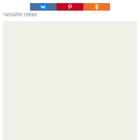
Читайте также
56-Летняя Дженнифер Лопес в лучшей форме - и не
скрывает, что наслаждается жизнью в одиночестве
после развода с Беном аффлеком.