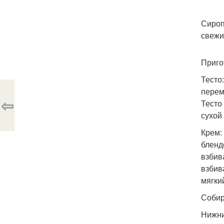
Сироп
свежи
Приго
Тесто
перем
⇦
Тесто
сухой
Крем:
бленд
взбив
взбив
мягки
Собир
Нижни