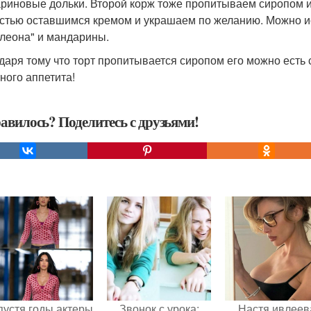
риновые дольки. Второй корж тоже пропитываем сиропом 
стью оставшимся кремом и украшаем по желанию. Можно ис
леона" и мандарины.
даря тому что торт пропитывается сиропом его можно есть ср
ного аппетита!
авилось? Поделитесь с друзьями!
пустя годы актеры
Звонок с урока:
Настя ивлеев