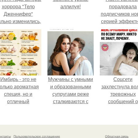
хоррора "Тело
аллилуя!
порадовала
Дженнифер"
подписчиков но
ильно изменились,
серией эффект
пройдя путь от
снимков - и, к
подростковых
обычно, вызва
кумиров до
бурное обсужде
мировых звезд.
в соцсетях.
Имбирь - это не
Мужчины с умными
Соцсети
только ароматная
и образованными
захлестнула во
специя, но и
супругами реже
тревожных
отличный
сталкиваются с
сообщений о
ингредиент для
внезапной
загадочном
олезных напитков
смертью, заявила
"Июньском
и блюд.
эксперт воз.
Феномене".
онтакты
Пользовательское соглашение
Обратная связь