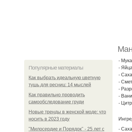
Ман
- Мука
- Яйца
Популярные материалы
- Саха
Как выбрать идеальную цветную
- Смет
тушь для ресниц: 14 мыслей
- Разр
Как правильно проводить
- Ван
самообследование груди
- Цит
Новые тренды в женской моде: что
Ингре
носить в 2023 году
- Саха
"Милосердие и Порядок" - 25 лет с