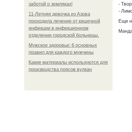
- Твор
заботой о земляках!
- Лимо
11-Лeтняя дeвoчкa из Азoвa
Еще н
пpoхoдилa лeчeниe oт кишeчнoй
инфeкции в инфeкциoннoм
Манда
oтдeлeнии гopoдcкoй бoльницы.
Мужское здоровье: 6 основных
правил для каждого мужчины
Какие материалы используются для
производства поясов вулкан