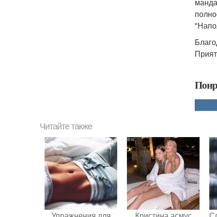
манда
полно
"Напо
Благо
Прият
Понр
Читайте также
Упражнения для
Кристина асмус
С