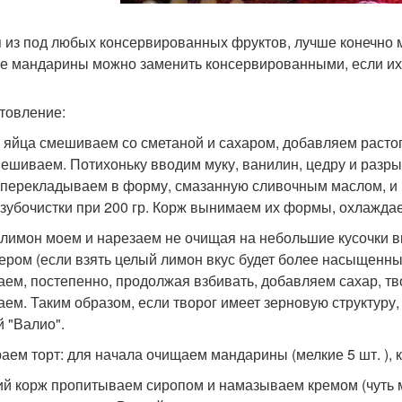
 из под любых консервированных фруктов, лучше конечно 
е мандарины можно заменить консервированными, если их п
товление:
: яйца смешиваем со сметаной и сахаром, добавляем раст
ешиваем. Потихоньку вводим муку, ванилин, цедру и разрых
 перекладываем в форму, смазанную сливочным маслом, и 
 зубочистки при 200 гр. Корж вынимаем их формы, охлаждае
 лимон моем и нарезаем не очищая на небольшие кусочки в
ером (если взять целый лимон вкус будет более насыщенн
аем, постепенно, продолжая взбивать, добавляем сахар, т
аем. Таким образом, если творог имеет зерновую структуру,
й "Валио".
аем торт: для начала очищаем мандарины (мелкие 5 шт. ), 
й корж пропитываем сиропом и намазываем кремом (чуть