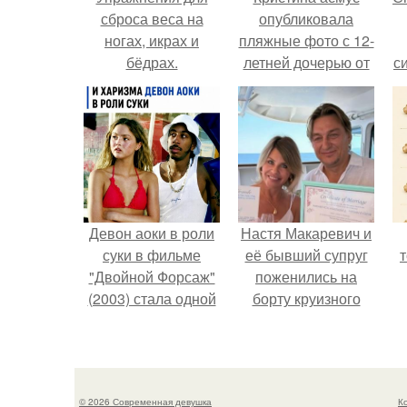
сброса веса на
опубликовала
ногах, икрах и
пляжные фото с 12-
бёдрах.
летней дочерью от
с
Гарика Харламова.
Девон аоки в роли
Настя Макаревич и
суки в фильме
её бывший супруг
"Двойной Форсаж"
поженились на
(2003) стала одной
борту круизного
из самых ярких и
лайнера.
запоминающихся
п
героинь всей
франшизы.
© 2026 Современная девушка
К