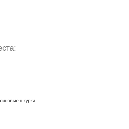
еста:
ьсиновые шкурки.