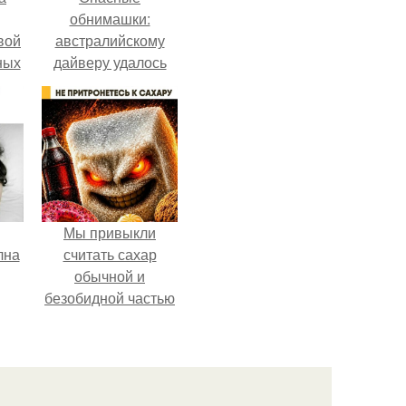
обнимашки:
вой
австралийскому
ных
дайверу удалось
ак
приручить акулу.
ла
ние
Мы привыкли
лна
считать сахар
обычной и
безобидной частью
ежедневного
рациона.