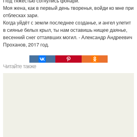
Под тяжестью согнулись фонари.
Моя жена, как в первый день творенья, войди ко мне при
отблесках зари.
Когда уйдёт с земли последнее созданье, и ангел улетит
в сиянье белых крыл, ты нам оставишь нищее даянье,
весенний снег оттаявших могил. - Александр Андреевич
Проханов, 2017 год.
Читайте также
Супер - диета для похудения: минус 15 кг за месяц.