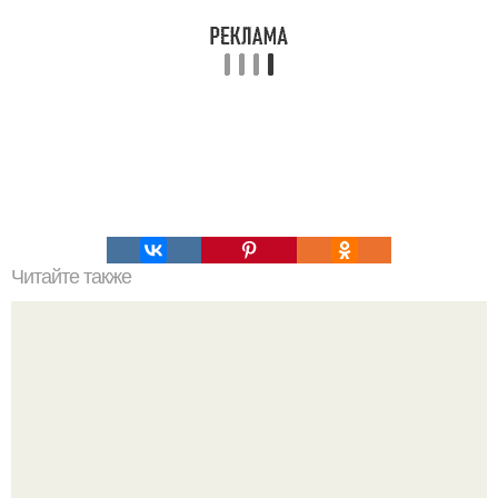
Читайте также
Обвисший животик убирается на?