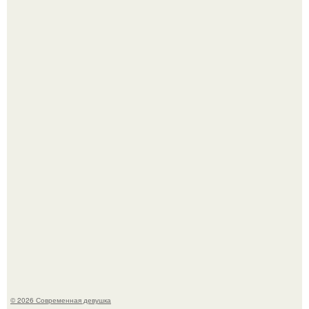
Кристина асмус опубликовала пляжные фото с 12-
летней дочерью от Гарика Харламова.
Спустя годы актеры хоррора "Тело Дженнифер" сильно
изменились, пройдя путь от подростковых кумиров до
мировых звезд.
© 2026 Современная девушка