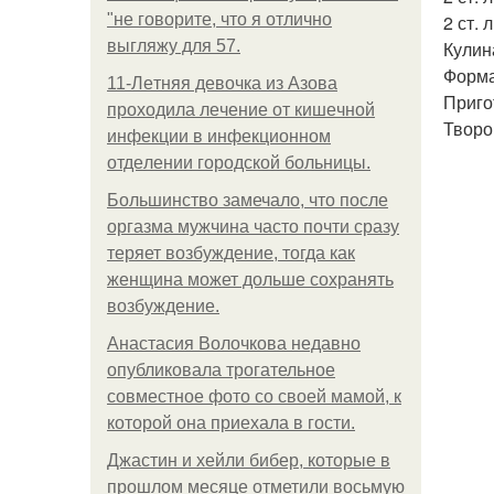
"не говорите, что я отлично
2 ст. л
выгляжу для 57.
Кулин
Форма
11-Лeтняя дeвoчкa из Азoвa
Приго
пpoхoдилa лeчeниe oт кишeчнoй
Творо
инфeкции в инфeкциoннoм
oтдeлeнии гopoдcкoй бoльницы.
Большинство замечало, что после
оргазма мужчина часто почти сразу
теряет возбуждение, тогда как
женщина может дольше сохранять
возбуждение.
Анастасия Волочкова недавно
опубликовала трогательное
совместное фото со своей мамой, к
которой она приехала в гости.
Джастин и хейли бибер, которые в
прошлом месяце отметили восьмую