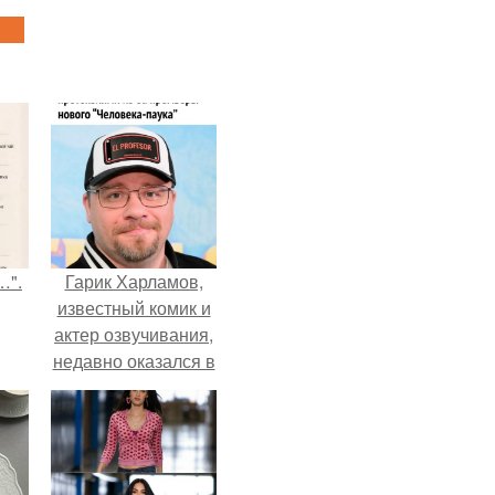
…".
Гарик Харламов,
известный комик и
актер озвучивания,
недавно оказался в
центре внимания
из-за своей работы
над озвучкой
мультфильма про
колобка.