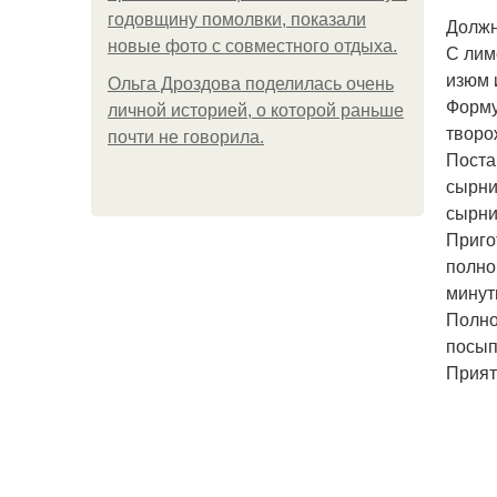
годовщину помолвки, показали
Должн
новые фото с совместного отдыха.
С лим
изюм 
Ольга Дроздова поделилась очень
Форму
личной историей, о которой раньше
творо
почти не говорила.
Поста
сырни
сырни
Приго
полно
минут
Полно
посып
Прият