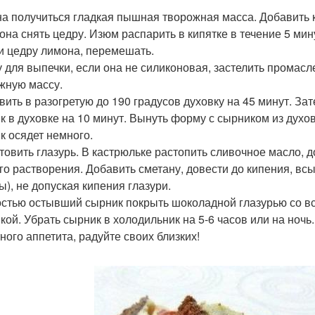
а получиться гладкая пышная творожная масса. Добавить 
она снять цедру. Изюм распарить в кипятке в течение 5 мин
и цедру лимона, перемешать.
 для выпечки, если она не силиконовая, застелить промас
жную массу.
вить в разогретую до 190 градусов духовку на 45 минут. За
к в духовке на 10 минут. Вынуть форму с сырником из духо
к осядет немного.
товить глазурь. В кастрюльке растопить сливочное масло, 
го растворения. Добавить сметану, довести до кипения, всы
ы), не допуская кипения глазури.
стью остывший сырник покрыть шоколадной глазурью со вс
кой. Убрать сырник в холодильник на 5-6 часов или на ночь
ного аппетита, радуйте своих близких!