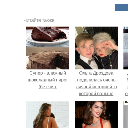
Читайте также
Супер - влажный
Ольга Дроздова
шоколадный пирог
поделилась очень
(без яиц.
личной историей, о
которой раньше
о
почти не говорила.
п