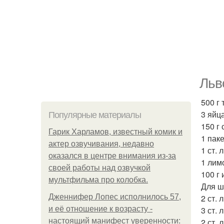
Льв
500 г 
3 яйца
Популярные материалы
150 г 
Гарик Харламов, известный комик и
1 пак
актер озвучивания, недавно
1 ст. 
оказался в центре внимания из-за
1 лимо
своей работы над озвучкой
100 г
мультфильма про колобка.
Для ш
Дженнифер Лопес исполнилось 57,
2 ст. 
и её отношение к возрасту -
3 ст. 
настоящий манифест уверенности:
2 ст. 