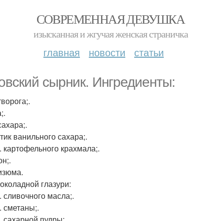
СОВРЕМЕННАЯ ДЕВУШКА
изысканная и жгучая женская страничка
главная
новости
статьи
овский сырник. Ингредиенты:
творога;.
;.
сахара;.
етик ванильного сахара;.
л. картофельного крахмала;.
н;.
 изюма.
околадной глазури:
л. сливочного масла;.
л. сметаны;.
л. сахарной пудры;.