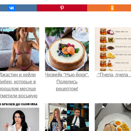
Джастин и хейли
Чизкейк "Нью-йорк".
-"Пчела, пчела 
бибер, которые в
Поделись
прошлом месяце
рецептом!
тметили восьмую
годовщину
омолвки, показали
новые фото с
совместного
отдыха.