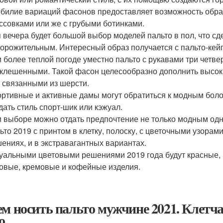
билие вариаций фасонов предоставляет возможность обрат
ссовками или же с грубыми ботинками.
 вечера будет большой выбор моделей пальто в пол, что сд
орожительным. Интересный образ получается с пальто-кей
 более теплой погоде уместно пальто с рукавами три четве
клешенными. Такой фасон целесообразно дополнить высок
 связанными из шерсти.
ртивные и активные дамы могут обратиться к модным боло
дать стиль спорт-шик или кэжуал.
 выборе можно отдать предпочтение не только модным од
ьто 2019 с принтом в клетку, полоску, с цветочными узора
ениях, и в экстравагантных вариантах.
уальными цветовыми решениями 2019 года будут красные, 
овые, кремовые и кофейные изделия.
ем носить пальто мужчине 2021. Клетча
о