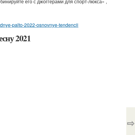
мбинируйте его с джоггерами для спорт-люкса» ,
modnye-palto-2022-osnovnye-tendencii
есну 2021
⇨