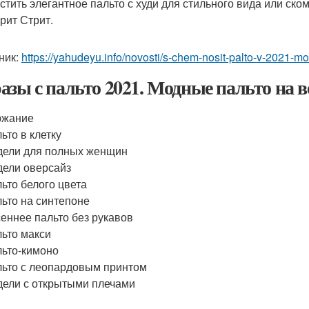
стить элегантное пальто с худи для стильного вида или ско
орит Стрит.
ник:
https://yahudeyu.info/novosti/s-chem-nosit-palto-v-2021-
азы с пальто 2021. Модные пальто на в
ржание
ьто в клетку
ели для полных женщин
ели оверсайз
ьто белого цвета
ьто на синтепоне
еннее пальто без рукавов
ьто макси
ьто-кимоно
ьто с леопардовым принтом
ели с открытыми плечами