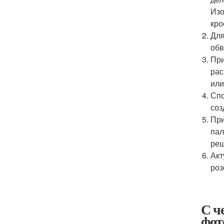
Изо
кро
Для
обв
При
рас
или
Спо
соз
При
пал
реш
Акт
роз
С ч
фот