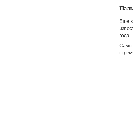
Паль
Еще в
извес
года.
Самый
стрем