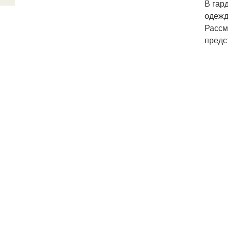
В гар
одежд
Рассм
предс