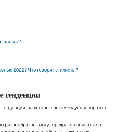
с пальто?
осенью 2022? Что говорят стилисты?
ые тенденции
 тенденции, на которые рекомендуется обратить
о разнообразны, могут прекрасно вписаться в
одские, спортивные образы , кэжуал лук.