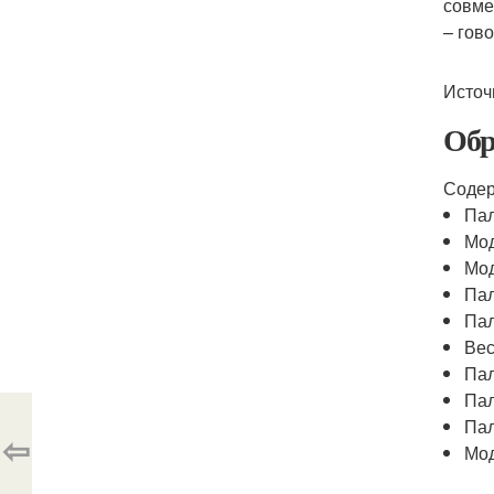
совме
– гов
Источ
Обр
Соде
Пал
Мод
Мод
Пал
Пал
Вес
Пал
Пал
Пал
⇦
Мод