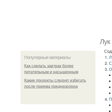
Лук
Сод
Л
Популярные материалы
С
Как сделать завтрак более
О
питательным и насыщенным
Какие продукты следует избегать
после приема преднизолона
П