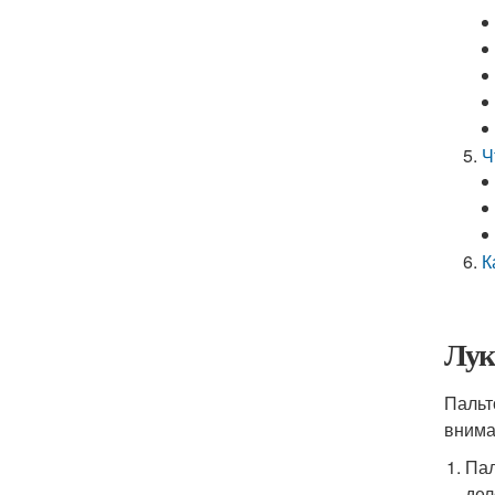
Ч
К
Лук
Пальт
внима
Пал
дел