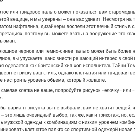
атое или твидовое пальто может показаться вам старомодн
этой вещице, и мы уверены – она вас удивит. Несмотря на т
матом нафталина, дизайнеры воспели этот вечный стиль в
претациях, поэтому вы можете взять на вооружение это кла
ьюман.
плошное черное или темно-синее пальто может быть более
дное, вы упускаете шанс внести решающий интерес в свой 
ая одевается как британский хип-хоп исполнитель Тайни Те
двергнет риску ваш стиль, однако клетчатая или твидовая в
е настроить уровень объема, который желаете.
 смелая клетка не ваше, попробуйте рисунок «елочку» или 
».
 бы вариант рисунка вы не выбрали, вам не хватит вещей, 
 – это лишь очевидный выбор, так же, как и трикотаж, но, 
ь мужской одежды к комбинациям с низким уровнем комбин
инировать клетчатое пальто со спортивной одеждой новая 