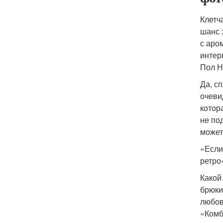
Клетч
шанс 
с аро
интер
Пол Н
Да, с
очеви
котор
не по
может
«Если
ретро
Какой
брюки
любов
«Комб