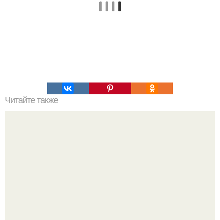
Читайте также
Какая женская одежда бывает. 100 и 1 вид верхней
одежды: полный словарь видов пальто, курток и прочего