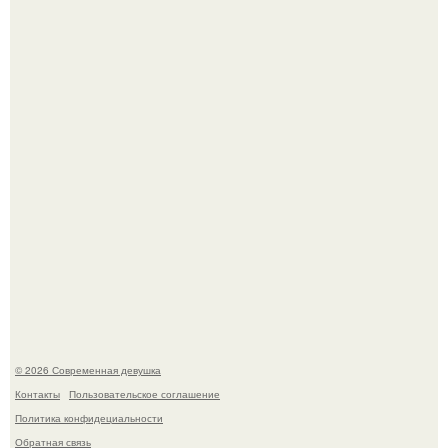
Гарик Харламов, известный комик и актер озвучивания,
недавно оказался в центре внимания из-за своей
работы над озвучкой мультфильма про колобка.
Итальяно веро: Орнелла мути упаковала чемоданы и
готовится обзавестись красным паспортом.
© 2026 Современная девушка
Контакты
Пользовательское соглашение
Политика конфидециальности
Обратная связь